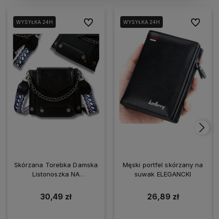
Do ulubionych
Do ulubio
WYSYŁKA 24H
WYSYŁKA 24H
Skórzana Torebka Damska
Męski portfel skórzany na
Listonoszka NA
suwak ELEGANCKI
SMARTFONA
30,49 zł
26,89 zł