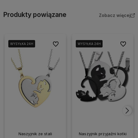
Produkty powiązane
Zobacz więcej
Do ulubionych
Do ulubi
WYSYŁKA 24H
WYSYŁKA 24H
WYSYŁKA 24H
WYSYŁKA 24H
Naszyjnik ze stali
Naszyjnik przyjaźni kotki