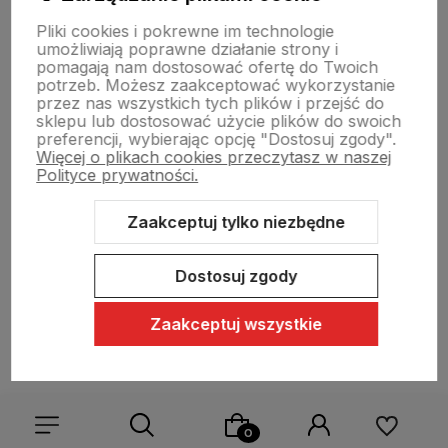
Pliki cookies i pokrewne im technologie
umożliwiają poprawne działanie strony i
Swiat Edibutik
pomagają nam dostosować ofertę do Twoich
potrzeb. Możesz zaakceptować wykorzystanie
przez nas wszystkich tych plików i przejść do
sklepu lub dostosować użycie plików do swoich
preferencji, wybierając opcję "Dostosuj zgody".
Więcej o plikach cookies przeczytasz w naszej
Polityce prywatności.
Zaakceptuj tylko niezbędne
Sklep internetowy Shoper Premium
Szablon Shoper Modern 3.0™
od GrowCommerce
Dostosuj zgody
Zaakceptuj wszystkie