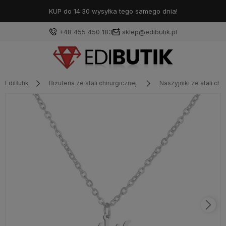
KUP do 14:30 wysyłka tego samego dnia!
+48 455 450 183
sklep@edibutik.pl
EdiButik
Biżuteria ze stali chirurgicznej
Naszyjniki ze stali chi