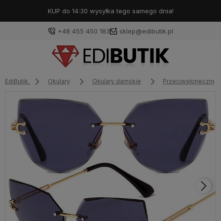
KUP do 14:30 wysyłka tego samego dnia!
+48 455 450 183
sklep@edibutik.pl
EdiButik
Okulary
Okulary damskie
Przeciwsłoneczne