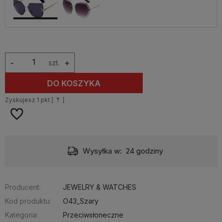
-
szt.
+
DO KOSZYKA
Zyskujesz
1
pkt [
?
]
Wysyłka w:
24 godziny
Producent:
JEWELRY & WATCHES
Kod produktu:
O43_Szary
Kategoria:
Przeciwsłoneczne