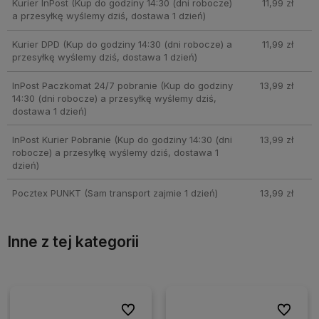
Kurier InPost
(Kup do godziny 14:30 (dni robocze)
11,99 zł
a przesyłkę wyślemy dziś, dostawa 1 dzień)
Kurier DPD
(Kup do godziny 14:30 (dni robocze) a
11,99 zł
przesyłkę wyślemy dziś, dostawa 1 dzień)
InPost Paczkomat 24/7 pobranie
(Kup do godziny
13,99 zł
14:30 (dni robocze) a przesyłkę wyślemy dziś,
dostawa 1 dzień)
InPost Kurier Pobranie
(Kup do godziny 14:30 (dni
13,99 zł
robocze) a przesyłkę wyślemy dziś, dostawa 1
dzień)
Pocztex PUNKT
(Sam transport zajmie 1 dzień)
13,99 zł
Inne z tej kategorii
ionych
ionych
Do ulubionych
Do ulubionych
Do ulubio
Do ulubio