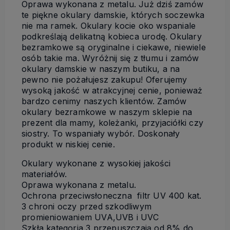
Oprawa wykonana z metalu. Już dziś zamów
te piękne okulary damskie, których soczewka
nie ma ramek. Okulary kocie oko wspaniale
podkreślają delikatną kobieca urodę. Okulary
bezramkowe są oryginalne i ciekawe, niewiele
osób takie ma. Wyróżnij się z tłumu i zamów
okulary damskie w naszym butiku, a na
pewno nie pożałujesz zakupu! Oferujemy
wysoką jakość w atrakcyjnej cenie, ponieważ
bardzo cenimy naszych klientów. Zamów
okulary bezramkowe w naszym sklepie na
prezent dla mamy, koleżanki, przyjaciółki czy
siostry. To wspaniały wybór. Doskonały
produkt w niskiej cenie.
Okulary wykonane z wysokiej jakości
materiałów.
Oprawa wykonana z metalu.
Ochrona przeciwsłoneczna filtr UV 400 kat.
3 chroni oczy przed szkodliwym
promieniowaniem UVA,UVB i UVC
Szkła kategoria 3 przepuszczają od 8% do