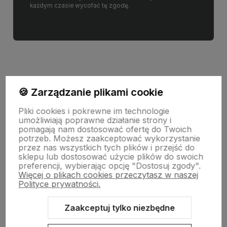
każdym czasie wycofać tę zgodę.
🍪 Zarządzanie plikami cookie
Informacje
Pliki cookies i pokrewne im technologie
umożliwiają poprawne działanie strony i
pomagają nam dostosować ofertę do Twoich
Pomoc
potrzeb. Możesz zaakceptować wykorzystanie
przez nas wszystkich tych plików i przejść do
sklepu lub dostosować użycie plików do swoich
preferencji, wybierając opcję "Dostosuj zgody".
Moje konto
Więcej o plikach cookies przeczytasz w naszej
Polityce prywatności.
Swiat Edibutik
Zaakceptuj tylko niezbędne