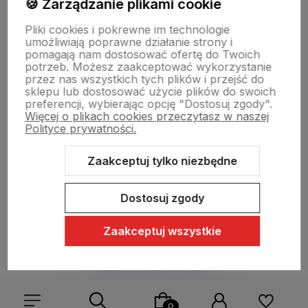
🍪 Zarządzanie plikami cookie
Informacje
Pliki cookies i pokrewne im technologie
umożliwiają poprawne działanie strony i
pomagają nam dostosować ofertę do Twoich
Pomoc
potrzeb. Możesz zaakceptować wykorzystanie
przez nas wszystkich tych plików i przejść do
sklepu lub dostosować użycie plików do swoich
preferencji, wybierając opcję "Dostosuj zgody".
Moje konto
Więcej o plikach cookies przeczytasz w naszej
Polityce prywatności.
Swiat Edibutik
Zaakceptuj tylko niezbędne
Dostosuj zgody
Zaakceptuj wszystkie
Sklep internetowy Shoper Premium
Szablon Shoper Modern 3.0™
od GrowCommerce