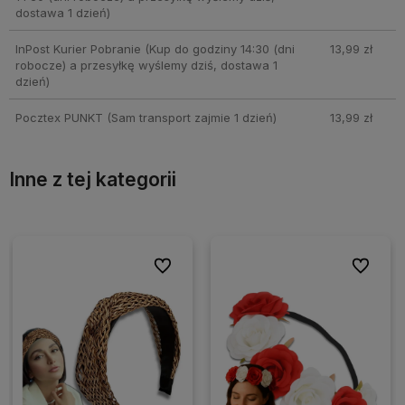
dostawa 1 dzień)
InPost Kurier Pobranie
(Kup do godziny 14:30 (dni
13,99 zł
robocze) a przesyłkę wyślemy dziś, dostawa 1
dzień)
Pocztex PUNKT
(Sam transport zajmie 1 dzień)
13,99 zł
Inne z tej kategorii
ionych
ionych
Do ulubionych
Do ulubionych
Do ulubio
Do ulubio