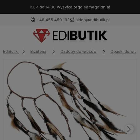
KUP do 14:30 wysyłka tego samego dnia!
+48 455 450 183
sklep@edibutik.pl
EdiButik
Biżuteria
Ozdoby do włosów
Opaski do wło