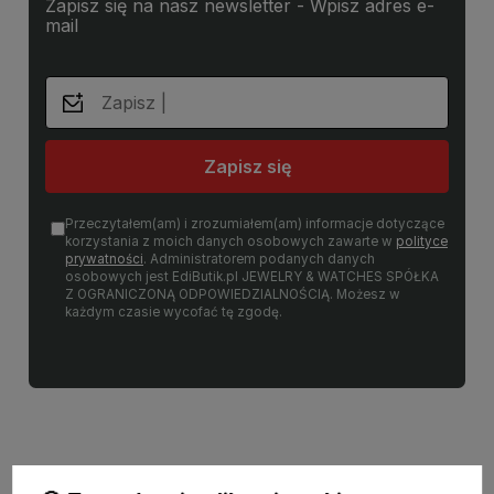
Zapisz się na nasz newsletter - Wpisz adres e-
mail
Zapisz się
Przeczytałem(am) i zrozumiałem(am) informacje dotyczące
korzystania z moich danych osobowych zawarte w
polityce
prywatności
. Administratorem podanych danych
osobowych jest EdiButik.pl JEWELRY & WATCHES SPÓŁKA
Z OGRANICZONĄ ODPOWIEDZIALNOŚCIĄ. Możesz w
każdym czasie wycofać tę zgodę.