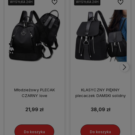
Do ulubionych
Do ulubio
WYSYŁKA 24H
WYSYŁKA 24H
WYSYŁKA 24H
WYSYŁKA 24H
WYSYŁKA 24H
WYSYŁKA 24H
WYSYŁKA 24H
WYSYŁKA 24H
Młodzieżowy PLECAK
KLASYCZNY PIĘKNY
CZARNY love
plecaczek DAMSKI solidny
21,99 zł
38,09 zł
Do koszyka
Do koszyka