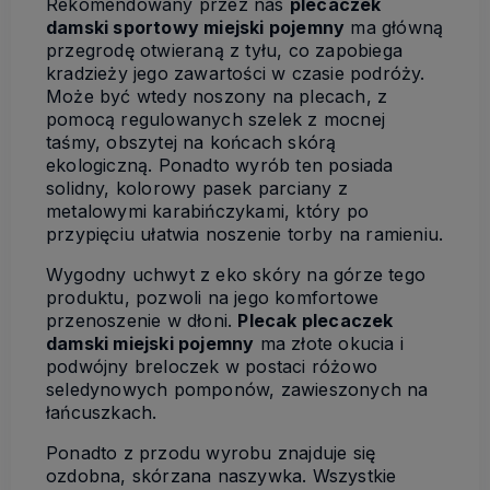
Rekomendowany przez nas
plecaczek
damski sportowy miejski pojemny
ma główną
przegrodę otwieraną z tyłu, co zapobiega
kradzieży jego zawartości w czasie podróży.
Może być wtedy noszony na plecach, z
pomocą regulowanych szelek z mocnej
taśmy, obszytej na końcach skórą
ekologiczną. Ponadto wyrób ten posiada
solidny, kolorowy pasek parciany z
metalowymi karabińczykami, który po
przypięciu ułatwia noszenie torby na ramieniu.
Wygodny uchwyt z eko skóry na górze tego
produktu, pozwoli na jego komfortowe
przenoszenie w dłoni.
Plecak plecaczek
damski miejski pojemny
ma złote okucia i
podwójny breloczek w postaci różowo
seledynowych pomponów, zawieszonych na
łańcuszkach.
Ponadto z przodu wyrobu znajduje się
ozdobna, skórzana naszywka. Wszystkie