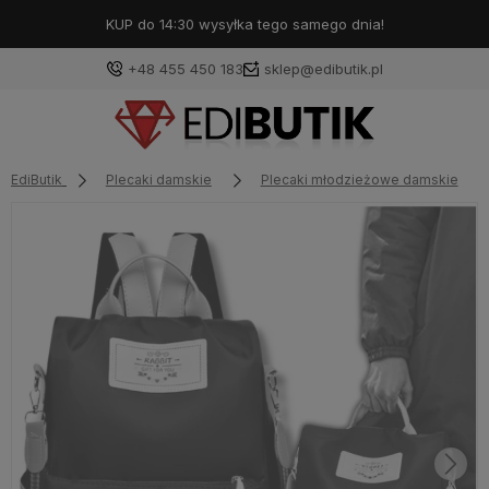
KUP do 14:30 wysyłka tego samego dnia!
+48 455 450 183
sklep@edibutik.pl
EdiButik
Plecaki damskie
Plecaki młodzieżowe damskie