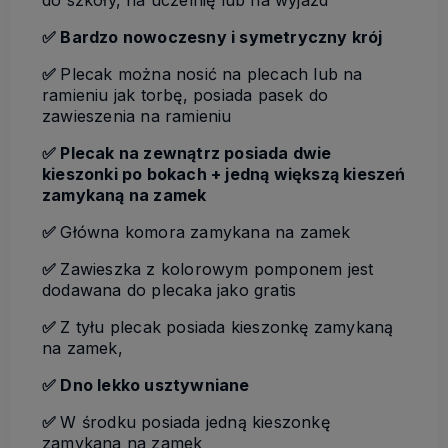
do szkoły, na uczelnię lub na wyjazd
✅ Bardzo nowoczesny i symetryczny krój
✅
Plecak można nosić na plecach lub na
ramieniu jak torbę, posiada pasek do
zawieszenia na ramieniu
✅ Plecak na zewnątrz posiada dwie
kieszonki po bokach + jedną większą kieszeń
zamykaną na zamek
✅
Główna komora zamykana na zamek
✅
Zawieszka z kolorowym pomponem jest
dodawana do plecaka jako gratis
✅
Z tyłu plecak posiada kieszonkę zamykaną
na zamek,
✅ Dno lekko usztywniane
✅
W środku posiada jedną kieszonkę
zamykana na zamek