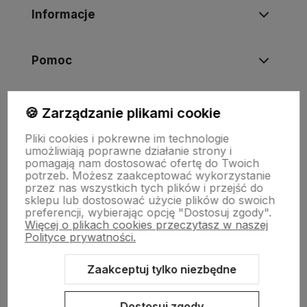
Informacje
Pomoc
Moje konto
🍪 Zarządzanie plikami cookie
Pliki cookies i pokrewne im technologie
umożliwiają poprawne działanie strony i
Swiat Edibutik
pomagają nam dostosować ofertę do Twoich
potrzeb. Możesz zaakceptować wykorzystanie
przez nas wszystkich tych plików i przejść do
sklepu lub dostosować użycie plików do swoich
preferencji, wybierając opcję "Dostosuj zgody".
Więcej o plikach cookies przeczytasz w naszej
Polityce prywatności.
Zaakceptuj tylko niezbędne
Sklep internetowy Shoper Premium
Szablon Shoper Modern 3.0™
od GrowCommerce
Dostosuj zgody