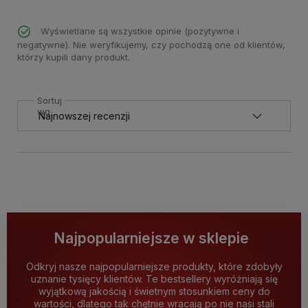
Wyświetlane są wszystkie opinie (pozytywne i
negatywne). Nie weryfikujemy, czy pochodzą one od klientów,
którzy kupili dany produkt.
Sortuj
wg
Najpopularniejsze w sklepie
Odkryj nasze najpopularniejsze produkty, które zdobyły
uznanie tysięcy klientów. Te bestsellery wyróżniają się
wyjątkową jakością i świetnym stosunkiem ceny do
wartości, dlatego tak chętnie wracają po nie nasi stali