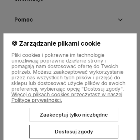
Pomoc
Moje konto
🍪 Zarządzanie plikami cookie
Pliki cookies i pokrewne im technologie
umożliwiają poprawne działanie strony i
Swiat Edibutik
pomagają nam dostosować ofertę do Twoich
potrzeb. Możesz zaakceptować wykorzystanie
przez nas wszystkich tych plików i przejść do
sklepu lub dostosować użycie plików do swoich
preferencji, wybierając opcję "Dostosuj zgody".
Więcej o plikach cookies przeczytasz w naszej
Polityce prywatności.
Zaakceptuj tylko niezbędne
Sklep internetowy Shoper Premium
Szablon Shoper Modern 3.0™
od GrowCommerce
Dostosuj zgody