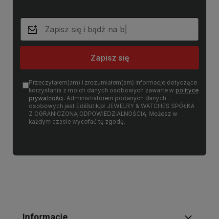
Zapisz się
Przeczytałem(am) i zrozumiałem(am) informacje dotyczące
korzystania z moich danych osobowych zawarte w
polityce
prywatności
. Administratorem podanych danych
osobowych jest EdiButik.pl JEWELRY & WATCHES SPÓŁKA
Z OGRANICZONĄ ODPOWIEDZIALNOŚCIĄ. Możesz w
każdym czasie wycofać tę zgodę.
Informacje