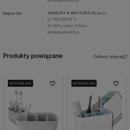
Importer
JEWELRY & WATCHES Sp.zo.o.
ul. FREZERÓW 3
20-209 Lublin, Polska
sklep@edibutik.pl
Produkty powiązane
Zobacz więcej
Do ulubionych
Do ulubi
WYSYŁKA 24H
WYSYŁKA 24H
WYSYŁKA 24H
WYSYŁKA 24H
WYSYŁKA 24H
WYSYŁKA 24H