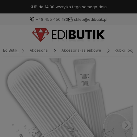
KUP do 14:30 wysyłka tego samego dnia!
+48 455 450 183
sklep@edibutik.pl
EdiButik
Akcesoria
Akcesoria łazienkowe
Kubki i poj