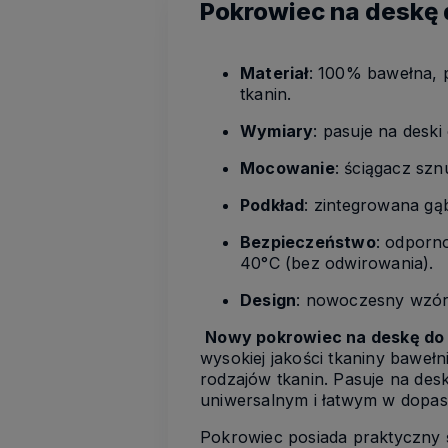
Pokrowiec na deskę
Materiał
: 100% bawełna, 
tkanin.
Wymiary
: pasuje na deski
Mocowanie
: ściągacz sz
Podkład
: zintegrowana gą
Bezpieczeństwo
: odporn
40°C (bez odwirowania).
Design
: nowoczesny wzór
Nowy pokrowiec na deskę do
wysokiej jakości tkaniny baweł
rodzajów tkanin. Pasuje na des
uniwersalnym i łatwym w dopas
Pokrowiec posiada praktyczny