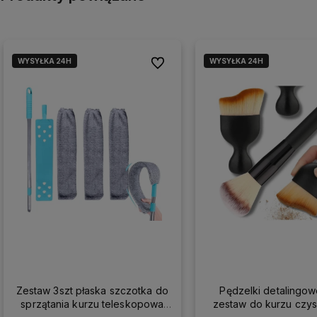
WYSYŁKA 24H
WYSYŁKA 24H
Do ulubionych
Zestaw 3szt płaska szczotka do
Pędzelki detalingow
sprzątania kurzu teleskopowa
zestaw do kurzu czy