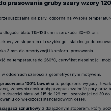
 do prasowania gruby szary wzory 12
przepuszczalna dla pary, odporna na wysoką temperaturę
 o długości blatu 115–126 cm i szerokości 30–42 cm.
nurkowy ze stoperem dla szybkiego i stabilnego dopasowan
bka 3 mm dla amortyzacji i komfortu prasowania.
ość na temperaturę do 260°C, certyfikat niepalności; moż
 w odcieniach szarości z geometrycznym motywem.
 prasowania 100% bawełna
to połączenie wygody, trwało
nianej, zapewnia doskonałą przepuszczalność pary oraz 
ki o długości blatu od 115 do 126 cm i szerokości od 30 
owaniu do większości standardowych desek.
ściągacz sznurkowy
z dołączonym stoperem, który pozwa