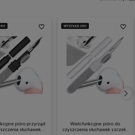
24H
WYSYŁKA 24H
Do ulubionych
Do ulub
kcyjne pióro przyrząd
Wielofunkcyjne pióro do
yszczenia słuchawek
czyszczenia słuchawek szczelin