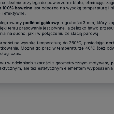
a idealnie przylega do powierzchni blatu, eliminując zag
a 100% bawełna
jest odporna na wysoką temperaturę i ni
 i efektywne.
integrowany
podkład gąbkowy
o grubości 3 mm, który za
ięki temu prasowanie jest płynne, a żelazko łatwo przes
ia na sucho, jak i w połączeniu ze stacją parową.
orności na wysoką temperaturę do 260°C, posiadając
cer
ytkowania. Można go prać w temperaturze 40°C (bez odw
długi czas.
twu w odcieniach szarości z geometrycznym motywem,
p
raktycznym, ale też estetycznym elementem wyposażenia