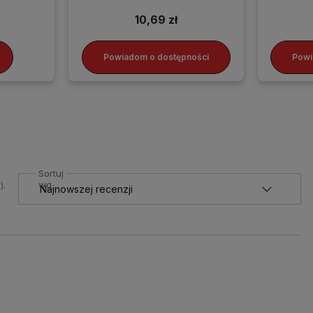
10,69 zł
Powiadom o dostępności
Powi
Sortuj
wg
).