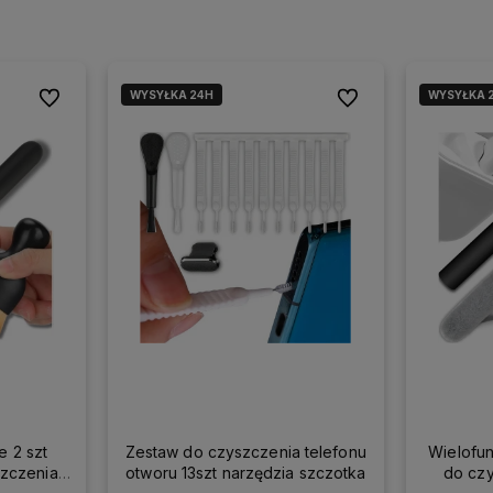
WYSYŁKA 24H
WYSYŁKA 
Do ulubionych
Do ulubionych
e 2 szt
Zestaw do czyszczenia telefonu
Wielofun
szczenia
otworu 13szt narzędzia szczotka
do cz