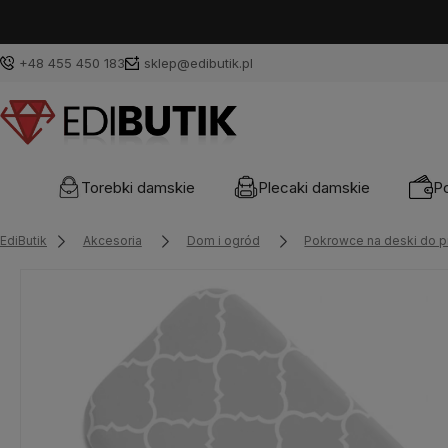
+48 455 450 183
sklep@edibutik.pl
Torebki damskie
Plecaki damskie
Po
EdiButik
Akcesoria
Dom i ogród
Pokrowce na deski do 