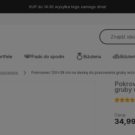
KUP do 14:30 wysyłka tego samego dnia!
rtfele
Paski do spodni
Biżuteria
Biżuteri
prasowania
Pokrowiec 120x38 cm na deskę do prasowania gruby wzor
Pokrow
gruby 
Cena:
34,99