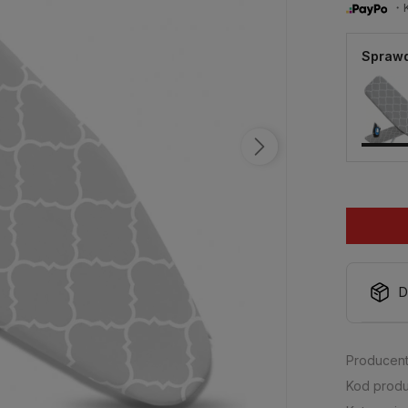
・Ku
Sprawd
D
Producent
Kod produ