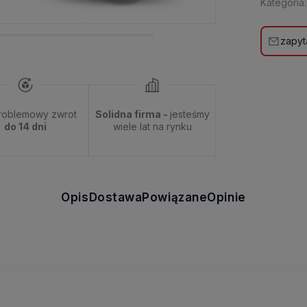
Kategoria:
zapyt
roblemowy zwrot
Solidna firma -
jesteśmy
do 14 dni
wiele lat na rynku
Opis
Dostawa
Powiązane
Opinie