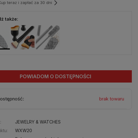
p teraz i zapłać za 30 dni
ź także:
POWIADOM O DOSTĘPNOŚCI
ostępność:
brak towaru
:
JEWELRY & WATCHES
ktu:
WXW20