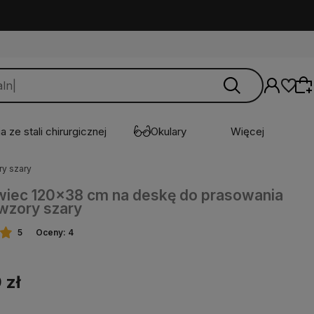
a ze stali chirurgicznej
Okulary
Więcej
y szary
iec 120x38 cm na deskę do prasowania
Wybierz coś dla siebie z naszej aktualnej
wzory szary
oferty lub zaloguj się, aby przywrócić dodane
produkty do listy z poprzedniej sesji.
5
Oceny: 4
 zł