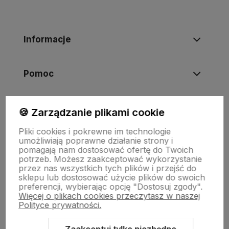
Informacje
Pomoc
Moje konto
🍪 Zarządzanie plikami cookie
Pliki cookies i pokrewne im technologie
umożliwiają poprawne działanie strony i
Swiat Edibutik
pomagają nam dostosować ofertę do Twoich
potrzeb. Możesz zaakceptować wykorzystanie
przez nas wszystkich tych plików i przejść do
sklepu lub dostosować użycie plików do swoich
preferencji, wybierając opcję "Dostosuj zgody".
Więcej o plikach cookies przeczytasz w naszej
Polityce prywatności.
Zaakceptuj tylko niezbędne