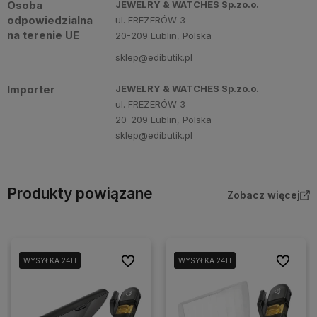
Osoba
JEWELRY & WATCHES Sp.zo.o.
odpowiedzialna
ul. FREZERÓW 3
na terenie UE
20-209 Lublin, Polska
sklep@edibutik.pl
Importer
JEWELRY & WATCHES Sp.zo.o.
ul. FREZERÓW 3
20-209 Lublin, Polska
sklep@edibutik.pl
Produkty powiązane
Zobacz więcej
Do ulubionych
Do ulubio
WYSYŁKA 24H
WYSYŁKA 24H
WYSYŁKA 24H
WYSYŁKA 24H