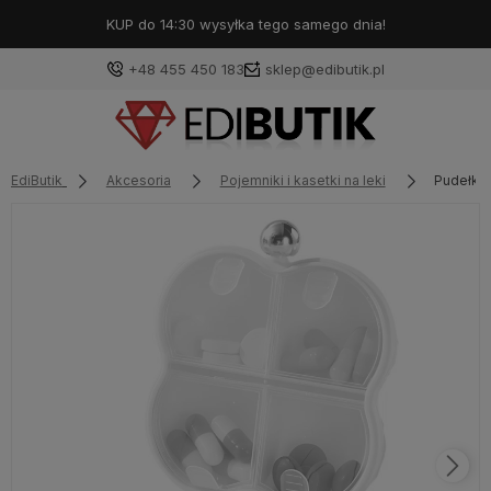
KUP do 14:30 wysyłka tego samego dnia!
+48 455 450 183
sklep@edibutik.pl
EdiButik
Akcesoria
Pojemniki i kasetki na leki
Pudełko 