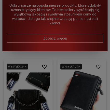
Odkryj nasze najpopularniejsze produkty, które zdobyły
uznanie tysięcy klientów. Te bestsellery wyróżniają się
wyjątkową jakością i świetnym stosunkiem ceny do
wartości, dlatego tak chętnie wracają po nie nasi stali
klienci.
Zobacz więcej
Do ulubionych
Do ulubio
WYSYŁKA 24H
WYSYŁKA 24H