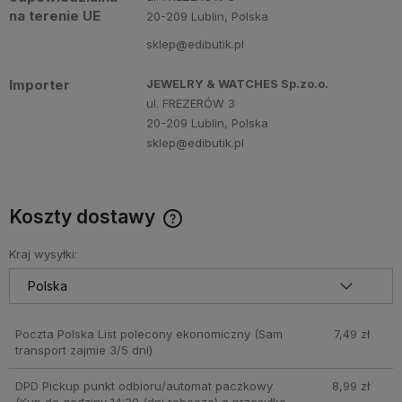
na terenie UE
20-209 Lublin, Polska
sklep@edibutik.pl
Importer
JEWELRY & WATCHES Sp.zo.o.
ul. FREZERÓW 3
20-209 Lublin, Polska
sklep@edibutik.pl
Koszty dostawy
Cena nie zawiera ewentualnych kosztów płatności
Kraj wysyłki:
Poczta Polska List polecony ekonomiczny
(Sam
7,49 zł
transport zajmie 3/5 dni)
DPD Pickup punkt odbioru/automat paczkowy
8,99 zł
(Kup do godziny 14:30 (dni robocze) a przesyłkę