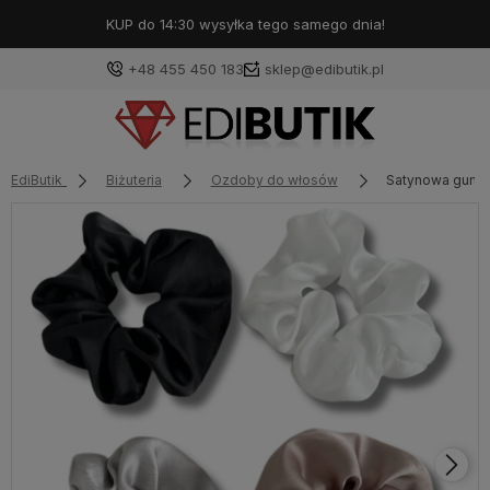
KUP do 14:30 wysyłka tego samego dnia!
+48 455 450 183
sklep@edibutik.pl
EdiButik
Biżuteria
Ozdoby do włosów
Satynowa gumka