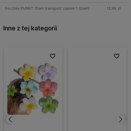
Pocztex PUNKT
(Sam transport zajmie 1 dzień)
13,99 zł
Inne z tej kategorii
ionych
ionych
Do ulubionych
Do ulubionych
Do ulubio
Do ulubio