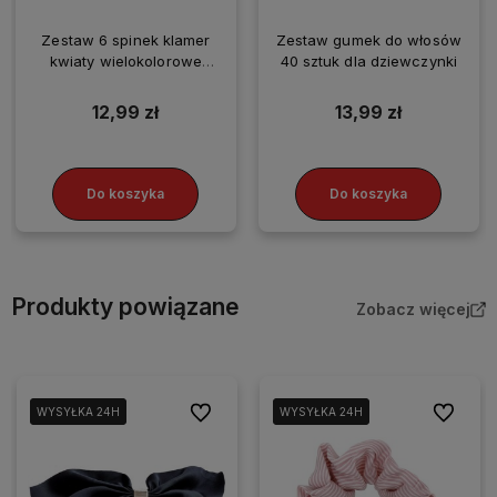
Zestaw 6 spinek klamer
Zestaw gumek do włosów
kwiaty wielokolorowe
40 sztuk dla dziewczynki
plażowe spinki
12,99 zł
13,99 zł
Do koszyka
Do koszyka
Produkty powiązane
Zobacz więcej
Do ulubionych
Do ulubi
WYSYŁKA 24H
WYSYŁKA 24H
WYSYŁKA 24H
WYSYŁKA 24H