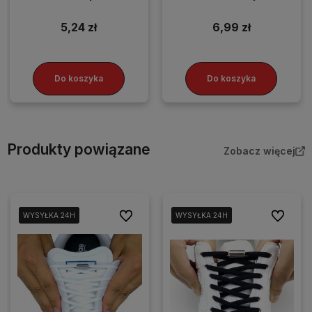
wiązania niebieskie
uniwersalne bez wiązania
5,24 zł
6,99 zł
Do koszyka
Do koszyka
Produkty powiązane
Zobacz więcej
Do ulubionych
Do ulubio
WYSYŁKA 24H
WYSYŁKA 24H
WYSYŁKA 24H
WYSYŁKA 24H