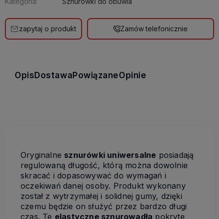
Kategoria:
Sznurówki do obuwia
zapytaj o produkt
Zamów telefonicznie
Opis
Dostawa
Powiązane
Opinie
Oryginalne
sznurówki uniwersalne
posiadają
regulowaną długość, którą można dowolnie
skracać i dopasowywać do wymagań i
oczekiwań danej osoby. Produkt wykonany
został z wytrzymałej i solidnej gumy, dzięki
czemu będzie on służyć przez bardzo długi
czas. Te
elastyczne sznurowadła
pokryte