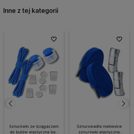
Inne z tej kategorii
ionych
ionych
Do ulubionych
Do ulubionych
Do ulubio
Do ulubio
Sznurówki ze ściągaczem
Sznurowadła niebieskie
do butów elastyczne bez
sznurówki elastyczne