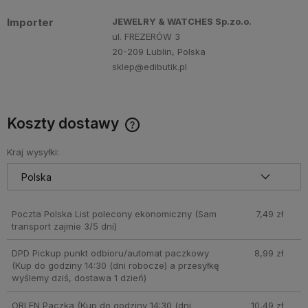
Importer
JEWELRY & WATCHES Sp.zo.o.
ul. FREZERÓW 3
20-209 Lublin, Polska
sklep@edibutik.pl
Koszty dostawy
Cena nie zawiera ewentualnych kosztów płatności
Kraj wysyłki:
Poczta Polska List polecony ekonomiczny
(Sam
7,49 zł
transport zajmie 3/5 dni)
DPD Pickup punkt odbioru/automat paczkowy
8,99 zł
(Kup do godziny 14:30 (dni robocze) a przesyłkę
wyślemy dziś, dostawa 1 dzień)
ORLEN Paczka
(Kup do godziny 14:30 (dni
10,49 zł