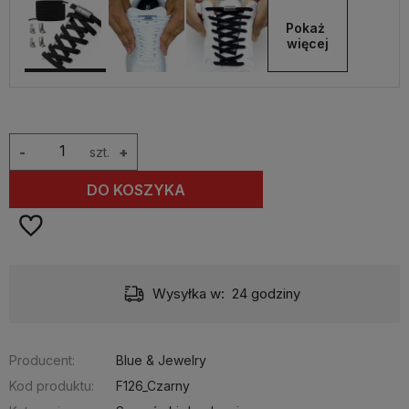
Pokaż 
więcej
-
szt.
+
DO KOSZYKA
Wysyłka w:
24 godziny
Producent:
Blue & Jewelry
Kod produktu:
F126_Czarny