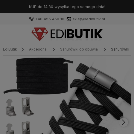
KUP do 14:30 wysyłka tego samego dnia!
+48 455 450 183
sklep@edibutik.pl
EdiButik
Akcesoria
Sznurówki do obuwia
Sznurówki u