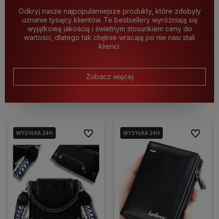
Odkryj nasze najpopularniejsze produkty, które zdobyły
uznanie tysięcy klientów. Te bestsellery wyróżniają się
wyjątkową jakością i świetnym stosunkiem ceny do
wartości, dlatego tak chętnie wracają po nie nasi stali
klienci.
Zobacz więcej
Do ulubionych
Do ulubio
WYSYŁKA 24H
WYSYŁKA 24H