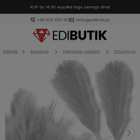
KUP do 14:30 wysyłka tego samego dnia!
+48 455 450 183
sklep@edibutik.pl
EdiButik
Akcesoria
Dekoracje i gadżety
Sztuczne kwia