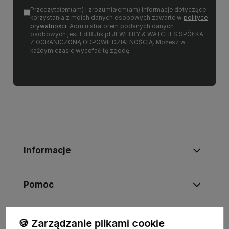
Przeczytałem(am) i zrozumiałem(am) informacje dotyczące
korzystania z moich danych osobowych zawarte w
polityce
prywatności
. Administratorem podanych danych
osobowych jest EdiButik.pl JEWELRY & WATCHES SPÓŁKA
Z OGRANICZONĄ ODPOWIEDZIALNOŚCIĄ. Możesz w
każdym czasie wycofać tę zgodę.
Informacje
Pomoc
Moje konto
🍪 Zarządzanie plikami cookie