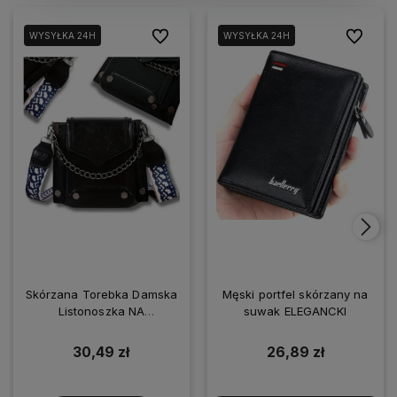
Do ulubionych
Do ulubio
WYSYŁKA 24H
WYSYŁKA 24H
Skórzana Torebka Damska
Męski portfel skórzany na
Listonoszka NA
suwak ELEGANCKI
SMARTFONA
30,49 zł
26,89 zł