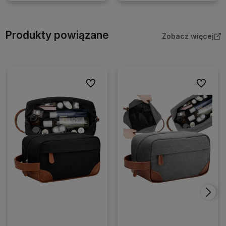
Produkty powiązane
Zobacz więcej
Do ulubionych
Do ulubio