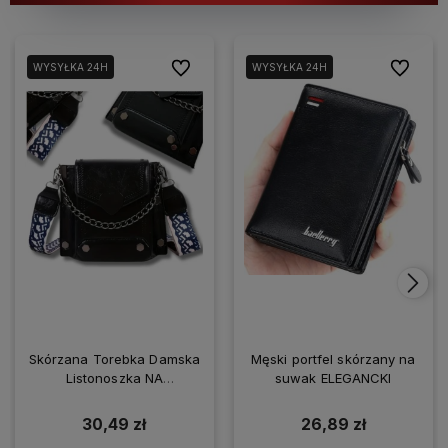
Do ulubionych
Do ulubio
WYSYŁKA 24H
WYSYŁKA 24H
Skórzana Torebka Damska
Męski portfel skórzany na
Listonoszka NA
suwak ELEGANCKI
SMARTFONA
30,49 zł
26,89 zł