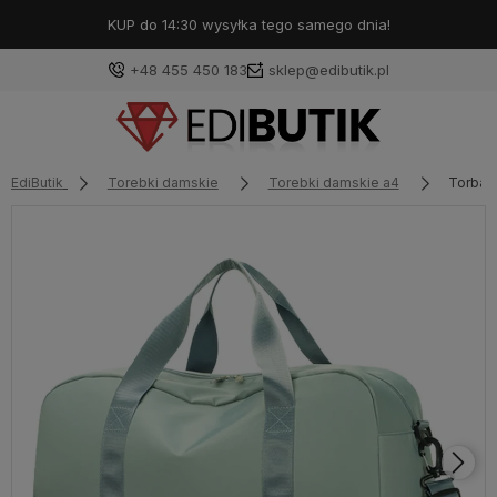
KUP do 14:30 wysyłka tego samego dnia!
+48 455 450 183
sklep@edibutik.pl
EdiButik
Torebki damskie
Torebki damskie a4
Torba 