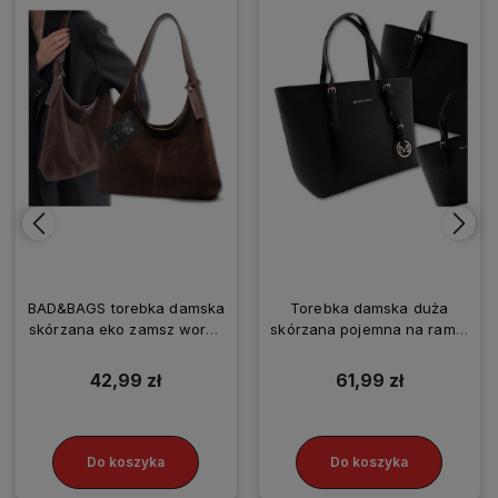
BAD&BAGS torebka damska
Torebka damska duża
skórzana eko zamsz worek
skórzana pojemna na ramię
brązowa
A4 zawieszki
42,99 zł
61,99 zł
Do koszyka
Do koszyka