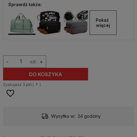
Sprawdź także:
Pokaż 
więcej
-
szt.
+
DO KOSZYKA
Zyskujesz
3
pkt [
?
]
Wysyłka w:
24 godziny