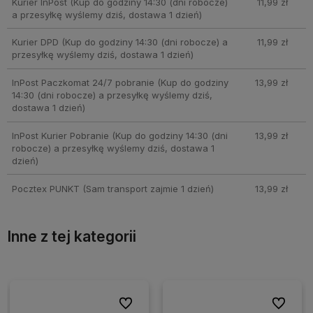
Kurier InPost
(Kup do godziny 14:30 (dni robocze)
11,99 zł
a przesyłkę wyślemy dziś, dostawa 1 dzień)
Kurier DPD
(Kup do godziny 14:30 (dni robocze) a
11,99 zł
przesyłkę wyślemy dziś, dostawa 1 dzień)
InPost Paczkomat 24/7 pobranie
(Kup do godziny
13,99 zł
14:30 (dni robocze) a przesyłkę wyślemy dziś,
dostawa 1 dzień)
InPost Kurier Pobranie
(Kup do godziny 14:30 (dni
13,99 zł
robocze) a przesyłkę wyślemy dziś, dostawa 1
dzień)
Pocztex PUNKT
(Sam transport zajmie 1 dzień)
13,99 zł
Inne z tej kategorii
ionych
ionych
Do ulubionych
Do ulubionych
Do ulubio
Do ulubio