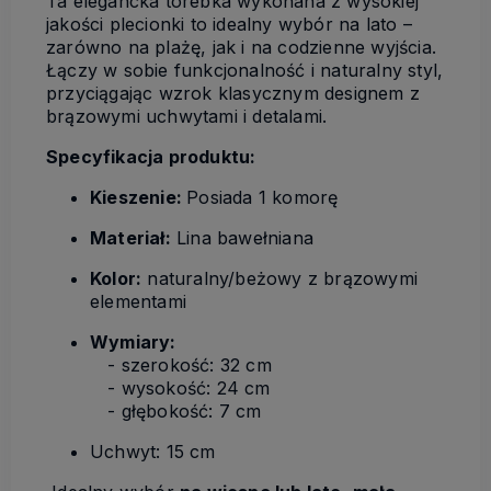
Ta elegancka torebka wykonana z wysokiej
jakości plecionki to idealny wybór na lato –
zarówno na plażę, jak i na codzienne wyjścia.
Łączy w sobie funkcjonalność i naturalny styl,
przyciągając wzrok klasycznym designem z
brązowymi uchwytami i detalami.
Specyfikacja produktu:
Kieszenie:
Posiada 1 komorę
Materiał:
Lina bawełniana
Kolor:
naturalny/beżowy z brązowymi
elementami
Wymiary:
- szerokość: 32 cm
- wysokość: 24 cm
- głębokość: 7 cm
Uchwyt: 15 cm