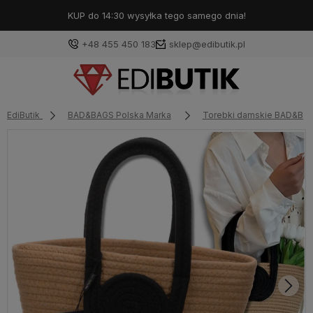
KUP do 14:30 wysyłka tego samego dnia!
+48 455 450 183
sklep@edibutik.pl
EdiButik
BAD&BAGS Polska Marka
Torebki damskie BAD&BA