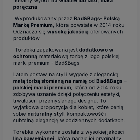
Idealny wybór
na wiosne lub lato
,
mała
poręczna
Wyprodukowany przez
Bad&Bags- Polską
Markę Premium
, która powstała w 2014 roku.
Odznacza się
wysoką jakością
oferowanych
produktów.
Torebka zapakowana jest
dodatkowo w
ochronną
materiałową torbę z logo polskiej
marki premium - Bad&Bags
Latem postaw na styl i wygodę z elegancką
małą torbą słomianą na ramię
od
Bad&Bags
–
polskiej marki premium
, która od 2014 roku
zdobywa uznanie dzięki połączeniu estetyki,
trwałości i przemyślanego designu. To
wyjątkowa propozycja dla kobiet, które cenią
sobie
naturalny styl
, kompaktowość i
subtelną elegancję w codziennych dodatkach.
Torebka wykonana została z wysokiej jakości
lina bawełnianej
, która nadaje jej oryginalny