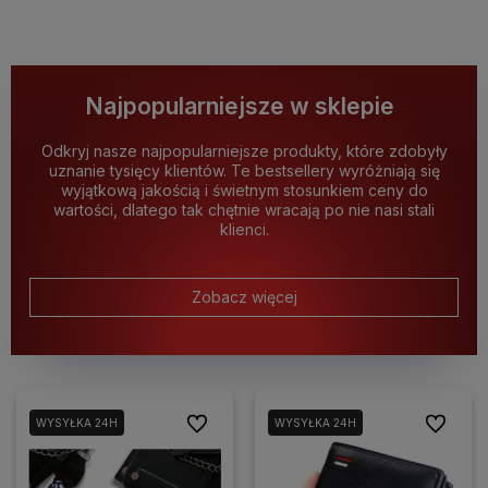
Najpopularniejsze w sklepie
Odkryj nasze najpopularniejsze produkty, które zdobyły
uznanie tysięcy klientów. Te bestsellery wyróżniają się
wyjątkową jakością i świetnym stosunkiem ceny do
wartości, dlatego tak chętnie wracają po nie nasi stali
klienci.
Zobacz więcej
Do ulubionych
Do ulubio
WYSYŁKA 24H
WYSYŁKA 24H