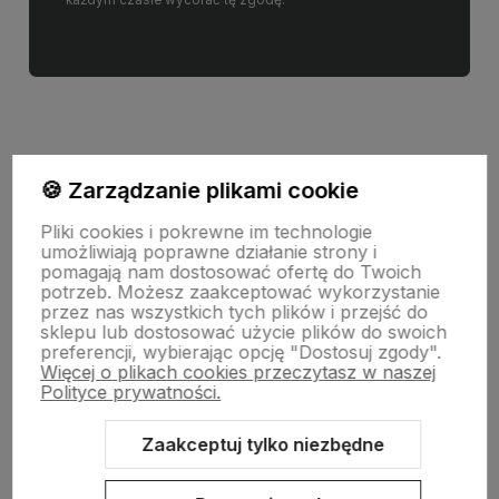
każdym czasie wycofać tę zgodę.
🍪 Zarządzanie plikami cookie
Informacje
Pliki cookies i pokrewne im technologie
umożliwiają poprawne działanie strony i
pomagają nam dostosować ofertę do Twoich
Pomoc
potrzeb. Możesz zaakceptować wykorzystanie
przez nas wszystkich tych plików i przejść do
sklepu lub dostosować użycie plików do swoich
preferencji, wybierając opcję "Dostosuj zgody".
Moje konto
Więcej o plikach cookies przeczytasz w naszej
Polityce prywatności.
Swiat Edibutik
Zaakceptuj tylko niezbędne