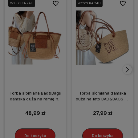
Do ulubionych
Do ulubio
WYSYŁKA 24H
WYSYŁKA 24H
WYSYŁKA 24H
WYSYŁKA 24H
Torba słomiana Bad&Bags
Torba słomiana damska
damska duża na ramię na
duża na lato BAD&BAGS na
lato
ramię
48,99 zł
27,99 zł
Do koszyka
Do koszyka