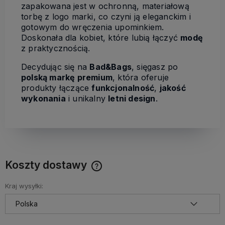
zapakowana jest w ochronną, materiałową
torbę z logo marki, co czyni ją eleganckim i
gotowym do wręczenia upominkiem.
Doskonała dla kobiet, które lubią łączyć
modę
z praktycznością.
Decydując się na
Bad&Bags
, sięgasz po
polską markę premium
, która oferuje
produkty łączące
funkcjonalność
,
jakość
wykonania
i unikalny
letni design
.
Koszty dostawy
Cena nie zawiera ewentualnych kosztów płatności
Kraj wysyłki: