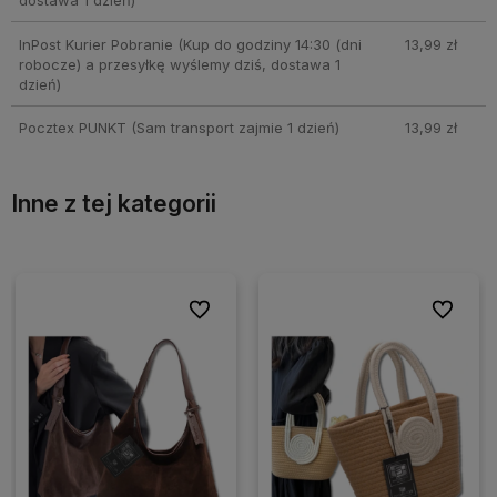
InPost Kurier Pobranie
(Kup do godziny 14:30 (dni
13,99 zł
robocze) a przesyłkę wyślemy dziś, dostawa 1
dzień)
Pocztex PUNKT
(Sam transport zajmie 1 dzień)
13,99 zł
Inne z tej kategorii
ionych
ionych
Do ulubionych
Do ulubionych
Do ulubio
Do ulubio