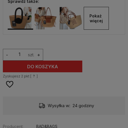
Sprawdź także:
Pokaż 
więcej
-
szt.
+
DO KOSZYKA
Zyskujesz
2
pkt [
?
]
Wysyłka w:
24 godziny
Producent:
BAD&BAGS