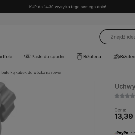
KUP do 14:30 wysyłka tego samego dnia!
rtfele
Paski do spodni
Biżuteria
Biżuteri
 butelkę kubek do wózka na rower
Uchwyt
Cena:
13,39 
・Ku