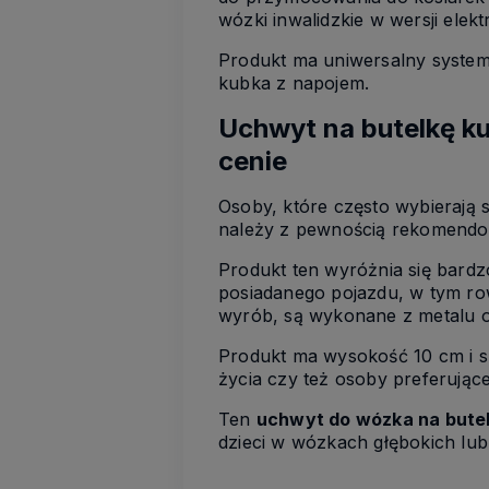
wózki inwalidzkie w wersji elekt
Produkt ma uniwersalny system 
kubka z napojem.
Uchwyt na butelkę k
cenie
Osoby, które często wybierają 
należy z pewnością rekomend
Produkt ten wyróżnia się bard
posiadanego pojazdu, w tym row
wyrób, są wykonane z metalu 
Produkt ma wysokość 10 cm i 
życia czy też osoby preferując
Ten
uchwyt do wózka na bute
dzieci w wózkach głębokich lu