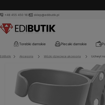
+48 455 450 183
sklep@edibutik.pl
Torebki damskie
Plecaki damskie
Po
EdiButik
Akcesoria
Wózki dziecięce akcesoria
Uchwyt na