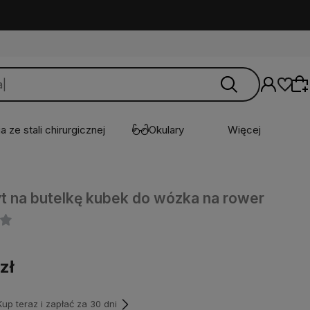
a ze stali chirurgicznej
Okulary
Więcej
Wybierz coś dla siebie z naszej aktualnej
 na butelkę kubek do wózka na rower
oferty lub zaloguj się, aby przywrócić dodane
produkty do listy z poprzedniej sesji.
zł
p teraz i zapłać za 30 dni