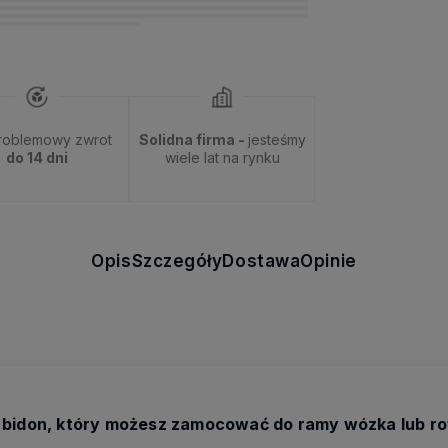
roblemowy zwrot
Solidna firma -
jesteśmy
do 14 dni
wiele lat na rynku
Opis
Szczegóły
Dostawa
Opinie
b bidon, który możesz zamocować do ramy wózka lub row