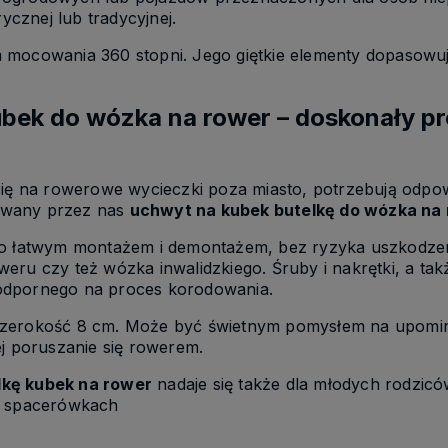
rycznej lub tradycyjnej.
mocowania 360 stopni. Jego giętkie elementy dopasowują 
ubek do wózka na rower – doskonały p
się na rowerowe wycieczki poza miasto, potrzebują odpo
owany przez nas
uchwyt na kubek butelkę do wózka na
zo łatwym montażem i demontażem, bez ryzyka uszkodzen
eru czy też wózka inwalidzkiego. Śruby i nakrętki, a tak
odpornego na proces korodowania.
szerokość 8 cm. Może być świetnym pomysłem na upomin
ej poruszanie się rowerem.
lkę kubek na rower
nadaje się także dla młodych rodzic
b spacerówkach