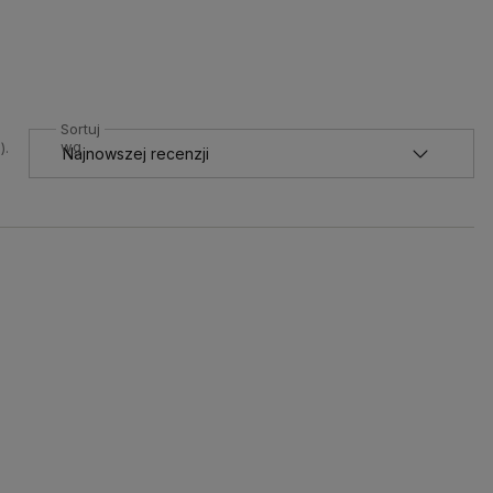
Sortuj
wg
).