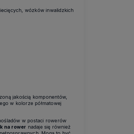
iecięcych, wózków inwalidzkich
zoną jakością komponentów,
nego w kolorze półmatowej
nośladów w postaci rowerów
k na rower
nadaje się również
epełnosprawnych. Mogą to być