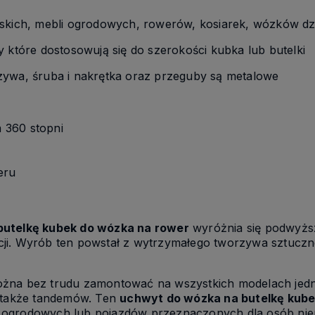
rskich, mebli ogrodowych, rowerów, kosiarek, wózków dz
y które dostosowują się do szerokości kubka lub butelki
zywa, śruba i nakrętka oraz przeguby są metalowe
 360 stopni
eru
butelkę kubek do wózka na rower
wyróżnia się podwyżs
ji. Wyrób ten powstał z wytrzymałego tworzywa sztucz
ożna bez trudu zamontować na wszystkich modelach jed
a także tandemów. Ten
uchwyt do wózka na butelkę kube
 ogrodowych lub pojazdów przeznaczonych dla osób ni