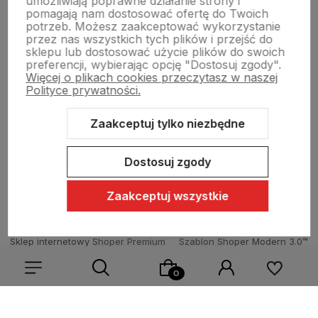
umożliwiają poprawne działanie strony i
Pomoc
pomagają nam dostosować ofertę do Twoich
potrzeb. Możesz zaakceptować wykorzystanie
przez nas wszystkich tych plików i przejść do
sklepu lub dostosować użycie plików do swoich
Moje konto
preferencji, wybierając opcję "Dostosuj zgody".
Więcej o plikach cookies przeczytasz w naszej
Polityce prywatności.
Swiat Edibutik
Zaakceptuj tylko niezbędne
Dostosuj zgody
Zaakceptuj wszystkie
Sklep internetowy Shoper Premium
Szablon Shoper Modern 3.0™
od GrowCommerce