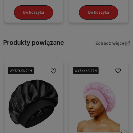
Do koszyka
Do koszyka
Produkty powiązane
Zobacz więcej
Do ulubionych
Do ulubio
WYSYŁKA 24H
WYSYŁKA 24H
WYSYŁKA 24H
WYSYŁKA 24H