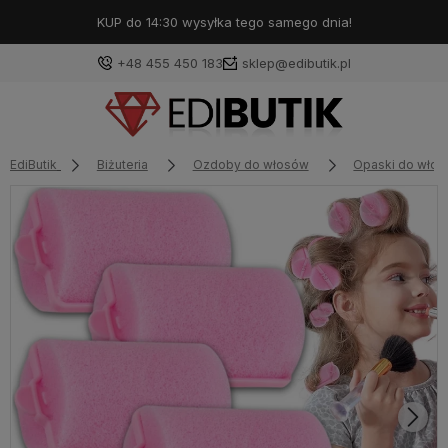
KUP do 14:30 wysyłka tego samego dnia!
+48 455 450 183
sklep@edibutik.pl
EdiButik
Biżuteria
Ozdoby do włosów
Opaski do wło