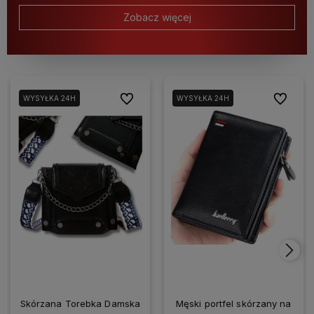
Zobacz więcej
Do ulubionych
Do ulubio
WYSYŁKA 24H
WYSYŁKA 24H
Skórzana Torebka Damska
Męski portfel skórzany na