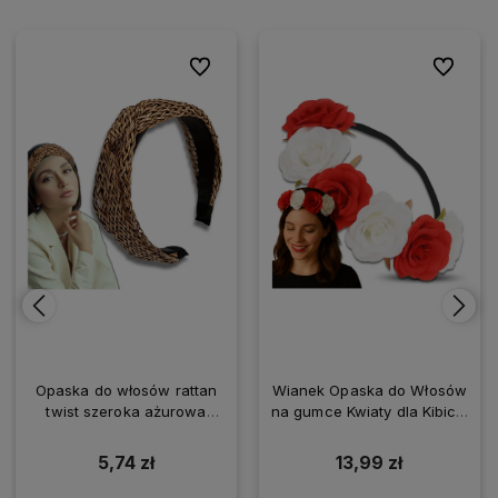
ionych
ionych
Do ulubionych
Do ulubionych
Do ulubio
Do ulubio
Opaska do włosów rattan
Wianek Opaska do Włosów
twist szeroka ażurowa
na gumce Kwiaty dla Kibicki
naturalna pleciona
Biało-Czerwony
5,74 zł
13,99 zł