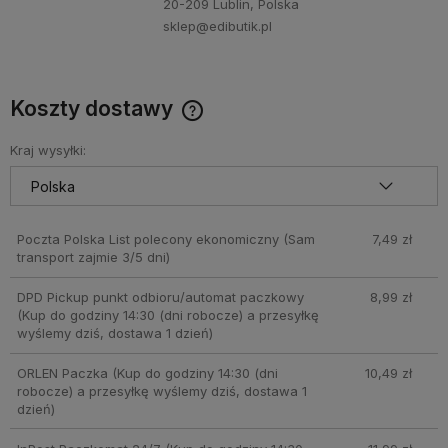
20-209 Lublin, Polska
sklep@edibutik.pl
Koszty dostawy
Cena nie zawiera ewentualnych kosztów płatności
Kraj wysyłki:
Poczta Polska List polecony ekonomiczny
(Sam
7,49 zł
transport zajmie 3/5 dni)
DPD Pickup punkt odbioru/automat paczkowy
8,99 zł
(Kup do godziny 14:30 (dni robocze) a przesyłkę
wyślemy dziś, dostawa 1 dzień)
ORLEN Paczka
(Kup do godziny 14:30 (dni
10,49 zł
robocze) a przesyłkę wyślemy dziś, dostawa 1
dzień)