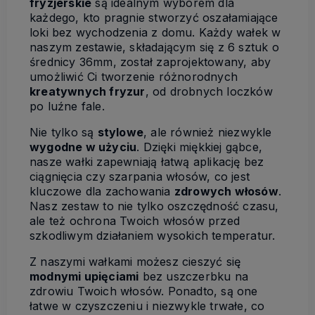
fryzjerskie
są idealnym wyborem dla
każdego, kto pragnie stworzyć oszałamiające
loki bez wychodzenia z domu. Każdy wałek w
naszym zestawie, składającym się z 6 sztuk o
średnicy 36mm, został zaprojektowany, aby
umożliwić Ci tworzenie różnorodnych
kreatywnych fryzur
, od drobnych loczków
po luźne fale.
Nie tylko są
stylowe
, ale również niezwykle
wygodne w użyciu
. Dzięki miękkiej gąbce,
nasze wałki zapewniają łatwą aplikację bez
ciągnięcia czy szarpania włosów, co jest
kluczowe dla zachowania
zdrowych włosów
.
Nasz zestaw to nie tylko oszczędność czasu,
ale też ochrona Twoich włosów przed
szkodliwym działaniem wysokich temperatur.
Z naszymi wałkami możesz cieszyć się
modnymi upięciami
bez uszczerbku na
zdrowiu Twoich włosów. Ponadto, są one
łatwe w czyszczeniu i niezwykle trwałe, co