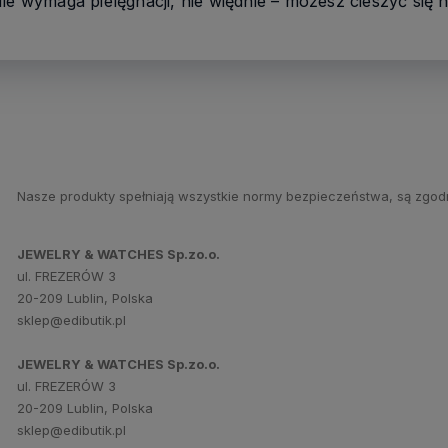
ie wymaga pielęgnacji, nie więdnie – możesz cieszyć się n
Nasze produkty spełniają wszystkie normy bezpieczeństwa, są zgod
JEWELRY & WATCHES Sp.zo.o.
ul. FREZERÓW 3
20-209 Lublin, Polska
sklep@edibutik.pl
JEWELRY & WATCHES Sp.zo.o.
ul. FREZERÓW 3
20-209 Lublin, Polska
sklep@edibutik.pl