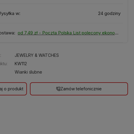
ysyłka w:
24 godziny
ostawa:
od 7,49 zł
- Poczta Polska List polecony ekonomiczny
:
JEWELRY & WATCHES
ktu:
KW112
Wianki ślubne
aj o produkt
Zamów telefonicznie