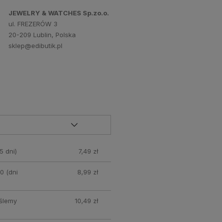
JEWELRY & WATCHES Sp.zo.o.
ul. FREZERÓW 3
20-209 Lublin, Polska
sklep@edibutik.pl
5 dni)
7,49 zł
0 (dni
8,99 zł
yślemy
10,49 zł