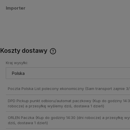
Importer
Koszty dostawy
Kraj wysyłki:
Cena nie zawiera ewentualnych
kosztów płatności
Poczta Polska List polecony ekonomiczny
(Sam transport zajmie 3/
DPD Pickup punkt odbioru/automat paczkowy
(Kup do godziny 14:3
robocze) a przesyłkę wyślemy dziś, dostawa 1 dzień)
ORLEN Paczka
(Kup do godziny 14:30 (dni robocze) a przesyłkę w
dziś, dostawa 1 dzień)