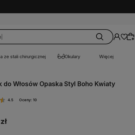
a ze stali chirurgicznej
Okulary
Więcej
 do Włosów Opaska Styl Boho Kwiaty
Wybierz coś dla siebie z naszej aktualnej
oferty lub zaloguj się, aby przywrócić dodane
produkty do listy z poprzedniej sesji.
4.5
Oceny: 10
 zł