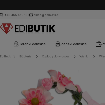
+48 455 450 183
sklep@edibutik.pl
Torebki damskie
Plecaki damskie
Po
EdiButik
Biżuteria
Ozdoby do włosów
Wianki
Wia