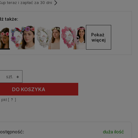
p teraz i zapłać za 30 dni
ź także:
Pokaż 
więcej
szt.
+
DO KOSZYKA
1
pkt [
?
]
ostępność:
duża ilość