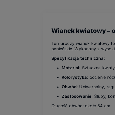
Wianek kwiatowy – o
Ten uroczy wianek kwiatowy to 
panieńskie.
Wykonany z wysokiej 
Specyfikacja techniczna:
Materiał:
Sztuczne kwiaty i
Kolorystyka:
odcienie różu
Obwód:
Uniwersalny, reg
Zastosowanie:
Śluby, kom
Długość obwód: około 54 cm