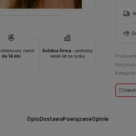
W
D
roblemowy zwrot
Solidna firma -
jesteśmy
do 14 dni
wiele lat na rynku
Producent
Kod produ
Kategoria:
zapyt
Opis
Dostawa
Powiązane
Opinie