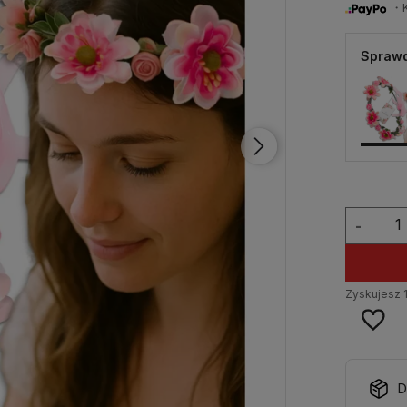
・Ku
Sprawd
-
Zyskujesz
D