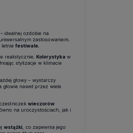
– idealnej ozdobie na
 uniwersalnym zastosowaniem.
 letnie
festiwale
.
e realistycznie.
Kolorystyka
w
iając stylizacje w klimacie
ażdej głowy – wystarczy
na głowie nawet przez wiele
uczestniczek
wieczorów
ówno na uroczystościach, jak i
ej
wstążki
, co zapewnia jego