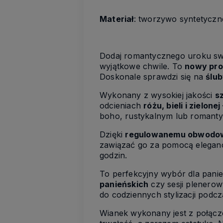
Materiał
: tworzywo syntetyczn
Dodaj romantycznego uroku swoje
wyjątkowe chwile. To
nowy pro
Doskonale sprawdzi się na
ślu
Wykonany z wysokiej jakości
s
odcieniach
różu, bieli i zielonej
boho, rustykalnym lub romant
Dzięki
regulowanemu obwodo
zawiązać go za pomocą elegan
godzin.
To perfekcyjny wybór dla pani
panieńskich
czy sesji plenerow
do codziennych stylizacji podc
Wianek wykonany jest z połąc