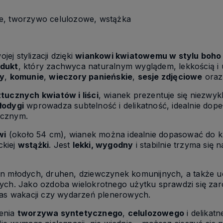
e, tworzywo celulozowe, wstążka
j stylizacji dzięki
wiankowi kwiatowemu w stylu boho
dukt
, który zachwyca naturalnym wyglądem, lekkością i
by
,
komunie
,
wieczory panieńskie
,
sesje zdjęciowe
oraz
ztucznych kwiatów i liści
, wianek prezentuje się niezwykl
 łodygi
wprowadza subtelność i delikatność, idealnie dopełn
ycznym.
wi
(około 54 cm), wianek można idealnie dopasować do k
ckiej
wstążki
. Jest
lekki, wygodny
i stabilnie trzyma się 
en młodych, druhen, dziewczynek komunijnych, a także 
ych. Jako ozdoba wielokrotnego użytku sprawdzi się zar
zas wakacji czy wydarzeń plenerowych.
zenia
tworzywa syntetycznego
,
celulozowego
i delikatn