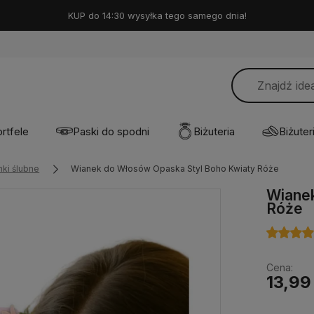
KUP do 14:30 wysyłka tego samego dnia!
rtfele
Paski do spodni
Biżuteria
Biżuteri
nki ślubne
Wianek do Włosów Opaska Styl Boho Kwiaty Róże
Wianek
Róże
Cena:
13,99