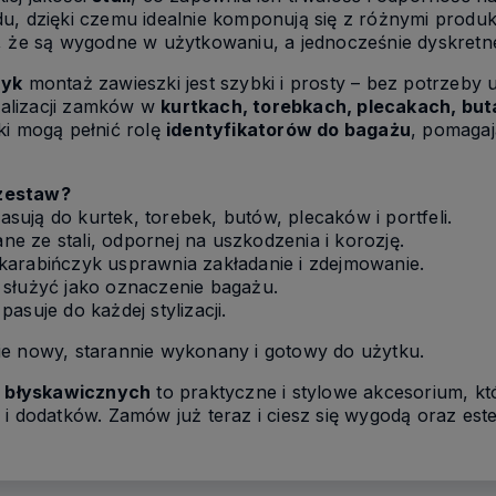
u, dzięki czemu idealnie komponują się z różnymi produ
, że są wygodne w użytkowaniu, a jednocześnie dyskretn
zyk
montaż zawieszki jest szybki i prosty – bez potrzeby
alizacji zamków w
kurtkach, torebkach, plecakach, but
ki mogą pełnić rolę
identyfikatorów do bagażu
, pomaga
zestaw?
asują do kurtek, torebek, butów, plecaków i portfeli.
e ze stali, odpornej na uszkodzenia i korozję.
karabińczyk usprawnia zakładanie i zdejmowanie.
służyć jako oznaczenie bagażu.
asuje do każdej stylizacji.
ie nowy, starannie wykonany i gotowy do użytku.
 błyskawicznych
to praktyczne i stylowe akcesorium, kt
 i dodatków. Zamów już teraz i ciesz się wygodą oraz est