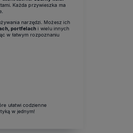
ktami. Każda przywieszka ma
e.
 używania narzędzi. Możesz ich
ach, portfelach
i wielu innych
jąc w łatwym rozpoznaniu
óre ułatwi codzienne
etyką w jednym!