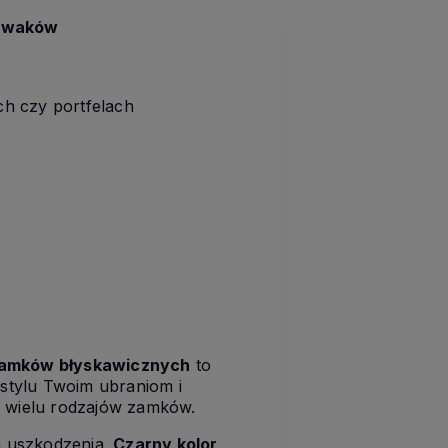
suwaków
h czy portfelach
zamków błyskawicznych
to
 stylu Twoim ubraniom i
o wielu rodzajów zamków.
a uszkodzenia.
Czarny kolor