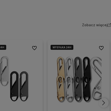
Zobacz więcej
24H
WYSYŁKA 24H
Do ulubionych
Do ulub