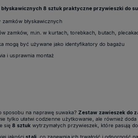
błyskawicznych 8 sztuk praktyczne przywieszki do 
 zamków błyskawicznych
w zamków, m.in. w kurtach, torebkach, butach, plecakac
a mogą być używane jako identyfikatory do bagażu
wia i usprawnia montaż
go sposobu na naprawę suwaka?
Zestaw zawieszek do 
nie tylko ułatwi codzienne użytkowanie, ale również doda
e się
8 sztuk
wytrzymałych przywieszek, które pasują d
iej jakości
stali
, co zapewnia ich trwałość i odporność n