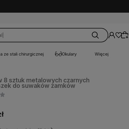
a ze stali chirurgicznej
Okulary
Więcej
 8 sztuk metalowych czarnych
Wybierz coś dla siebie z naszej aktualnej
szek do suwaków zamków
oferty lub zaloguj się, aby przywrócić dodane
produkty do listy z poprzedniej sesji.
zł