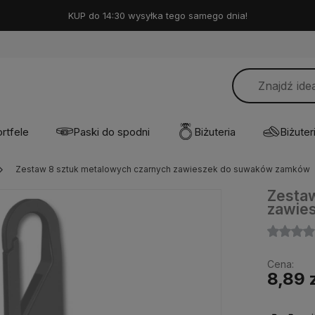
KUP do 14:30 wysyłka tego samego dnia!
rtfele
Paski do spodni
Biżuteria
Biżuteri
Zestaw 8 sztuk metalowych czarnych zawieszek do suwaków zamków
Zestaw
zawie
Cena:
8,89 