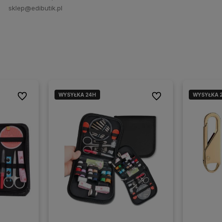
sklep@edibutik.pl
WYSYŁKA 24H
WYSYŁKA 
Do ulubionych
Do ulubionych