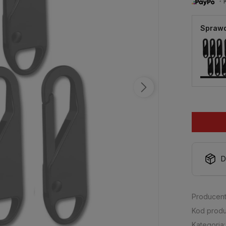
・Ku
Sprawd
D
Producent
Kod produ
Kategoria: