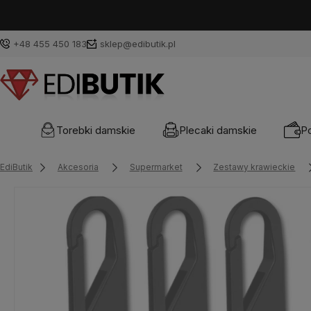
+48 455 450 183
sklep@edibutik.pl
Torebki damskie
Plecaki damskie
Po
EdiButik
Akcesoria
Supermarket
Zestawy krawieckie