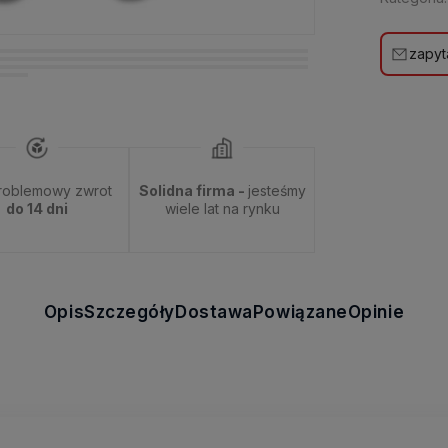
zapyt
roblemowy zwrot
Solidna firma -
jesteśmy
do 14 dni
wiele lat na rynku
Opis
Szczegóły
Dostawa
Powiązane
Opinie