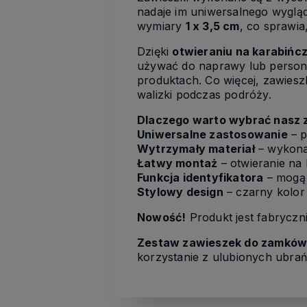
nadaje im uniwersalnego wygląd
wymiary
1 x 3,5 cm
, co sprawia
Dzięki
otwieraniu na karabińc
używać do naprawy lub person
produktach. Co więcej, zawiesz
walizki podczas podróży.
Dlaczego warto wybrać nasz 
Uniwersalne zastosowanie
– p
Wytrzymały materiał
– wykonan
Łatwy montaż
– otwieranie na 
Funkcja identyfikatora
– mogą 
Stylowy design
– czarny kolor p
Nowość!
Produkt jest fabryczn
Zestaw zawieszek do zamków
korzystanie z ulubionych ubrań