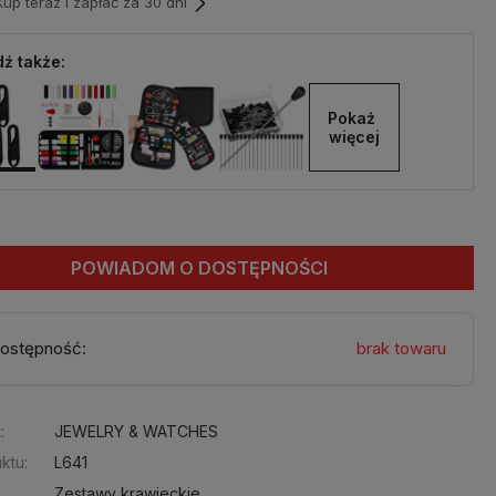
p teraz i zapłać za 30 dni
ź także:
Pokaż 
więcej
POWIADOM O DOSTĘPNOŚCI
ostępność:
brak towaru
:
JEWELRY & WATCHES
ktu:
L641
Zestawy krawieckie