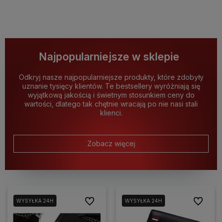
Najpopularniejsze w sklepie
Odkryj nasze najpopularniejsze produkty, które zdobyły
uznanie tysięcy klientów. Te bestsellery wyróżniają się
wyjątkową jakością i świetnym stosunkiem ceny do
wartości, dlatego tak chętnie wracają po nie nasi stali
klienci.
Zobacz więcej
Do ulubionych
Do ulubio
WYSYŁKA 24H
WYSYŁKA 24H