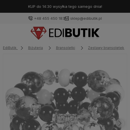
KUP do 14:30 wysyłka tego samego dnia!
+48 455 450 183
sklep@edibutik.pl
EdiButik
Biżuteria
Bransoletki
Zestawy bransoletek