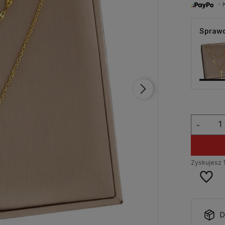
・Ku
Sprawd
-
Zyskujesz
D