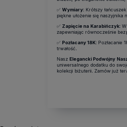
✅
Wymiary
: Krótszy łańcusze
piękne ułożenie się naszyjnika n
✅
Zapięcie na Karabińczyk
: W
zapewniając równocześnie bezp
✅
Pozłacany 18K
: Pozłacanie 
trwałość.
Nasz
Elegancki Podwójny Naszy
uniwersalnego dodatku do swojej
kolekcji biżuterii. Zamów już t