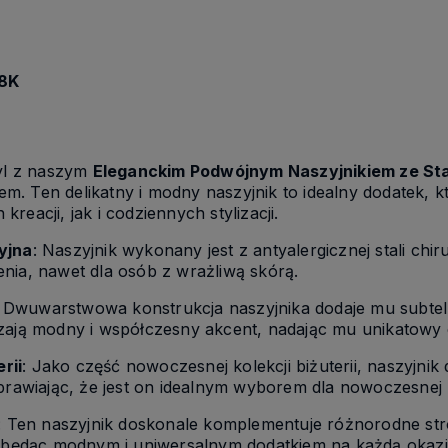
18K
tyl z naszym
Eleganckim Podwójnym Naszyjnikiem ze Stal
. Ten delikatny i modny naszyjnik to idealny dodatek, 
eacji, jak i codziennych stylizacji.
yjna
: Naszyjnik wykonany jest z antyalergicznej stali chi
nia, nawet dla osób z wrażliwą skórą.
: Dwuwarstwowa konstrukcja naszyjnika dodaje mu subtelno
ą modny i współczesny akcent, nadając mu unikatowy c
rii
: Jako część nowoczesnej kolekcji biżuterii, naszyjni
sprawiając, że jest on idealnym wyborem dla nowoczesnej 
: Ten naszyjnik doskonale komplementuje różnorodne str
, będąc modnym i uniwersalnym dodatkiem na każdą okazj