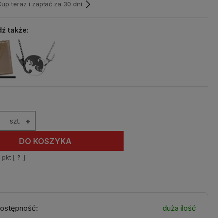
p teraz i zapłać za 30 dni
ź także:
szt.
+
DO KOSZYKA
1
pkt [
?
]
ostępność:
duża ilość