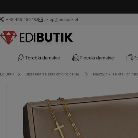
+48 455 450 183
sklep@edibutik.pl
Torebki damskie
Plecaki damskie
Po
EdiButik
Biżuteria ze stali chirurgicznej
Naszyjniki ze stali chirur