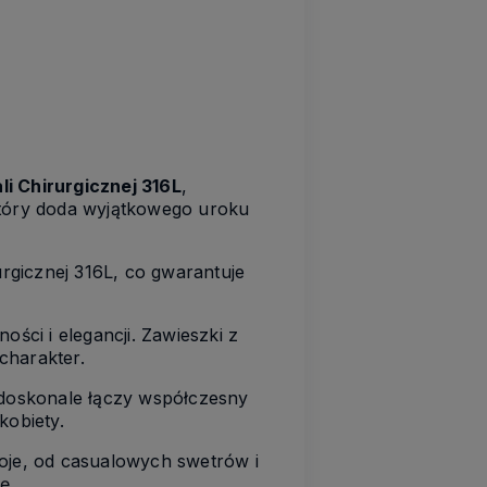
i Chirurgicznej 316L
,
który doda wyjątkowego uroku
rurgicznej 316L, co gwarantuje
ści i elegancji. Zawieszki z
harakter.
k doskonale łączy współczesny
kobiety.
oje, od casualowych swetrów i
ę.