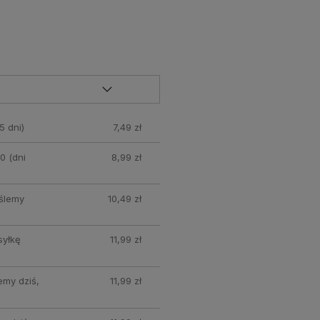
5 dni)
7,49 zł
0 (dni
8,99 zł
yślemy
10,49 zł
syłkę
11,99 zł
emy dziś,
11,99 zł