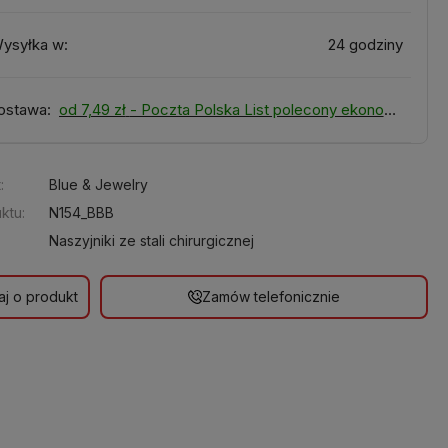
ysyłka w:
24 godziny
ostawa:
od 7,49 zł
- Poczta Polska List polecony ekonomiczny
:
Blue & Jewelry
ktu:
N154_BBB
Naszyjniki ze stali chirurgicznej
aj o produkt
Zamów telefonicznie