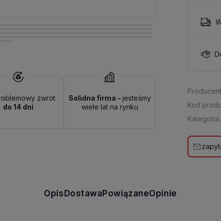
W
D
Producent
roblemowy zwrot
Solidna firma -
jesteśmy
Kod produ
do 14 dni
wiele lat na rynku
Kategoria:
zapyt
Opis
Dostawa
Powiązane
Opinie