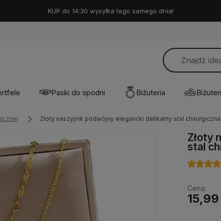
KUP do 14:30 wysyłka tego samego dnia!
rtfele
Paski do spodni
Biżuteria
Biżuteri
gicznej
Złoty naszyjnik podwójny elegancki delikatny stal chirurgiczna
Złoty 
stal c
Cena:
15,99