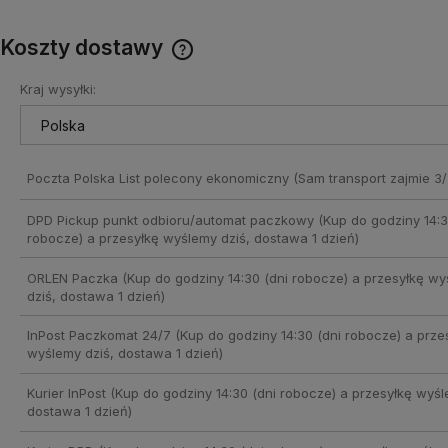
Koszty dostawy
Kraj wysyłki:
Cena nie zawiera ewentualnych
kosztów płatności
Poczta Polska List polecony ekonomiczny
(Sam transport zajmie 3/
DPD Pickup punkt odbioru/automat paczkowy
(Kup do godziny 14:3
robocze) a przesyłkę wyślemy dziś, dostawa 1 dzień)
ORLEN Paczka
(Kup do godziny 14:30 (dni robocze) a przesyłkę w
dziś, dostawa 1 dzień)
InPost Paczkomat 24/7
(Kup do godziny 14:30 (dni robocze) a prze
wyślemy dziś, dostawa 1 dzień)
Kurier InPost
(Kup do godziny 14:30 (dni robocze) a przesyłkę wyśl
dostawa 1 dzień)