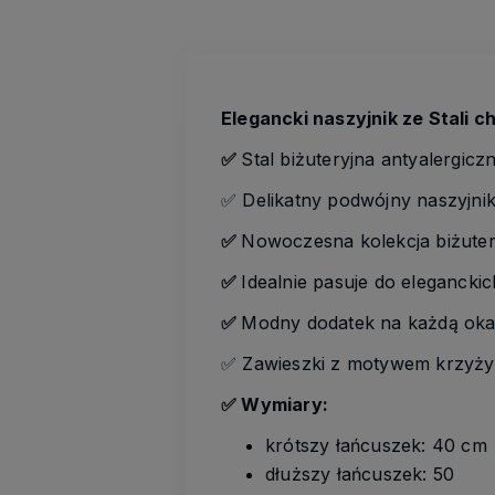
Elegancki naszyjnik ze Stali c
✅
Stal biżuteryjna antyalergicz
✅ Delikatny podwójny naszyjni
✅
Nowoczesna kolekcja biżuteri
✅
Idealnie pasuje do eleganckic
✅
Modny dodatek na każdą okaz
✅ Zawieszki z motywem krzyż
✅ Wymiary:
krótszy łańcuszek: 40 cm
dłuższy łańcuszek: 50