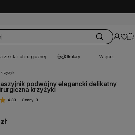
a ze stali chirurgicznej
Okulary
Więcej
 krzyżyki
naszyjnik podwójny elegancki delikatny
Wybierz coś dla siebie z naszej aktualnej
hirurgiczna krzyżyki
oferty lub zaloguj się, aby przywrócić dodane
produkty do listy z poprzedniej sesji.
4.33
Oceny: 3
 zł