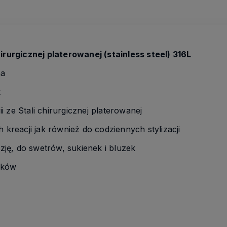
hirurgicznej platerowanej (stainless steel) 316L
na
k
i ze Stali chirurgicznej platerowanej
h kreacji jak również do codziennych stylizacji
ję, do swetrów, sukienek i bluzek
yków