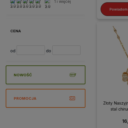
1 i więcej
Powiadom 
CENA
od
do
NOWOŚĆ
PROMOCJA
Złoty Naszyj
stal chir
czterolis
16