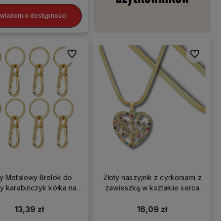
wiadom o dostępności
Do ulubionych
Do ulubio
ty Metalowy Brelok do
Złoty naszyjnik z cyrkoniami z
y karabińczyk kółka na
zawieszką w kształcie serca
klucze 8 szt.
drzewo
13,39 zł
16,09 zł