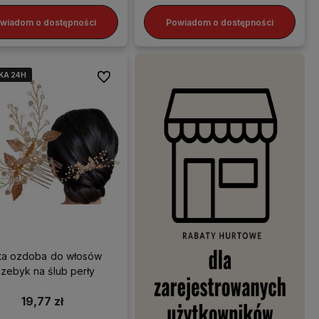
wiadom o dostępności
Powiadom o dostępności
KA 24H
KA 24H
KA 24H
KA 24H
Do ulubionych
ta ozdoba do włosów
rzebyk na ślub perły
19,77 zł