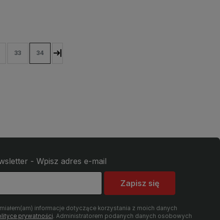
33
34
wsletter - Wpisz adres e-mail
Zapisz się
umiałem(am) informacje dotyczące korzystania z moich danych
lityce prywatności
. Administratorem podanych danych osobowych