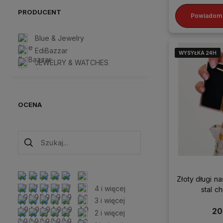
Ozdoby ślubne
PRODUCENT
Powiadom 
Pierścionki
więcej
Blue & Jewelry
EdiBazzar
WYSYŁKA 24H
WYSYŁKA 24H
WYSYŁKA 24H
WYSYŁKA 24H
JEWELRY & WATCHES
OCENA
Złoty długi n
4 i więcej
stal c
3 i więcej
20
2 i więcej