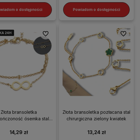
wiadom o dostępności
Powiadom o dostępności
KA 24H
KA 24H
KA 24H
KA 24H
Do ulubionych
Do ulubio
są
Złota bransoletka
Złota bransoletka pozłacana stal
 możesz
kończoność ósemka stal
chirurgiczna zielony kwiatek
stawę!
chirurgiczna
14,29 zł
13,24 zł