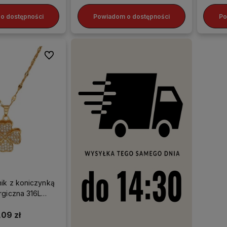
o dostępności
Powiadom o dostępności
Po
Do ulubionych
nik z koniczynką
urgiczna 316L
tna koniczyna
,09 zł