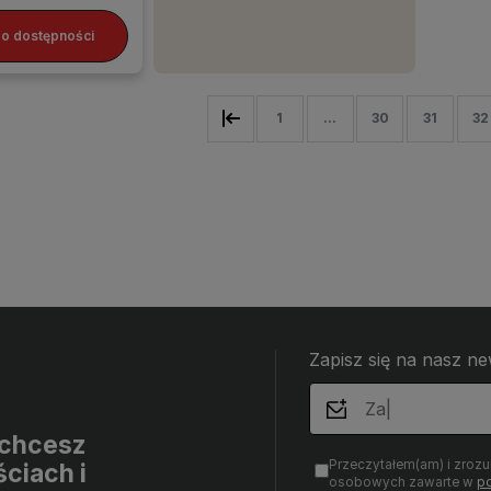
o dostępności
1
...
30
31
32
Zapisz się na nasz ne
i chcesz
Przeczytałem(am) i zroz
ciach i
osobowych zawarte w
po