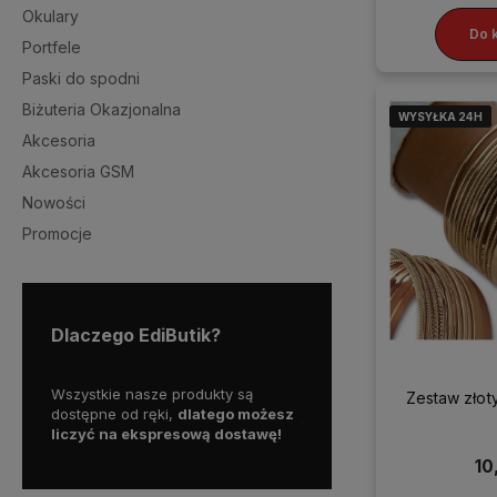
Okulary
Do 
Portfele
Paski do spodni
Biżuteria Okazjonalna
WYSYŁKA 24H
WYSYŁKA 24H
WYSYŁKA 24H
WYSYŁKA 24H
Akcesoria
Akcesoria GSM
Nowości
Promocje
Dlaczego EdiButik?
my więc
Wszystkie nasze produkty są
Skorzystaj z darmowej d
Zestaw złot
a
dostępne od ręki,
dlatego możesz
już od
150 zł!
liczyć na ekspresową dostawę!
10