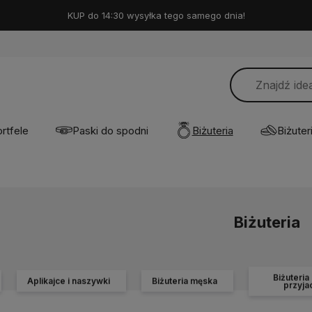
KUP do 14:30 wysyłka tego samego dnia!
rtfele
Paski do spodni
Biżuteria
Biżuteri
Biżuteria
Biżuteria 
Aplikajce i naszywki
Biżuteria męska
przyja