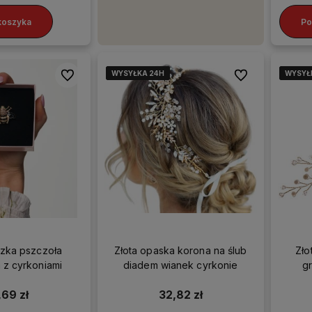
koszyka
Po
WYSYŁKA 24H
WYSYŁKA 24H
WYSYŁKA 24H
WYSYŁKA 24H
WYSYŁ
WYSYŁ
WYSYŁ
WYSYŁ
Do ulubionych
Do ulubionych
szka pszczoła
Złota opaska korona na ślub
Zło
 z cyrkoniami
diadem wianek cyrkonie
g
,69 zł
32,82 zł