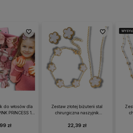
WYSYŁ
WYSYŁ
WYSYŁ
WYSYŁ
Do ulubionych
Do ulubionych
k do włosów dla
Zestaw złotej biżuterii stal
Zest
PINK PRINCESS 18
chirurgiczna naszyjnik
ch
szt.
bransoletka kolczyki
br
,99 zł
22,39 zł