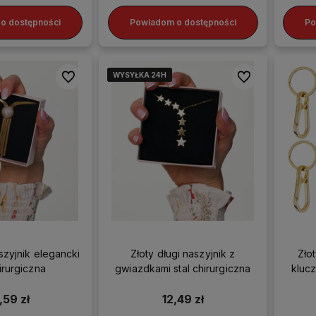
o dostępności
Powiadom o dostępności
Po
WYSYŁKA 24H
WYSYŁKA 24H
WYSYŁKA 24H
WYSYŁKA 24H
Do ulubionych
Do ulubionych
aszyjnik elegancki
Złoty długi naszyjnik z
Zło
hirurgiczna
gwiazdkami stal chirurgiczna
klucz
,59 zł
12,49 zł