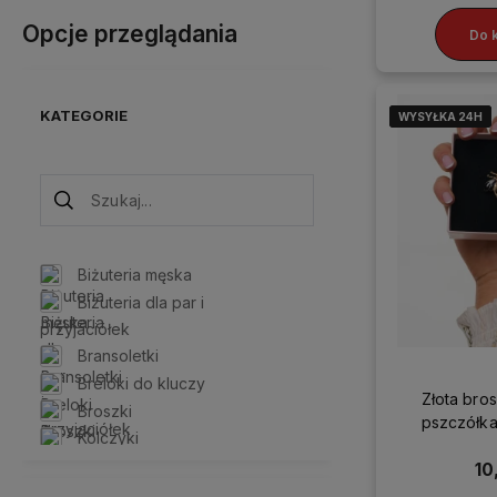
Opcje przeglądania
Do 
KATEGORIE
WYSYŁKA 24H
WYSYŁKA 24H
WYSYŁKA 24H
WYSYŁKA 24H
Biżuteria męska
Biżuteria dla par i
przyjaciółek
Bransoletki
Breloki do kluczy
Złota bro
Broszki
pszczółka
Kolczyki
Naszyjniki
10
Ozdoby do włosów