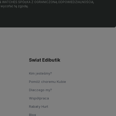
LRY & WATCHES SPÓŁKA Z OGRANICZONĄ ODPOWIEDZIALNOŚCIĄ.
wycofać tę zgodę.
Swiat Edibutik
Kim jesteśmy?
Pomóż choremu Kubie
Dlaczego my?
Współpraca
Rabaty Hurt
Blog