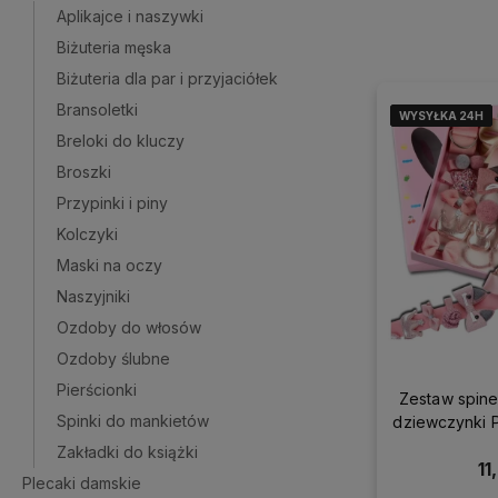
Aplikajce i naszywki
Biżuteria męska
Biżuteria dla par i przyjaciółek
Bransoletki
WYSYŁKA 24H
WYSYŁKA 24H
WYSYŁKA 24H
WYSYŁKA 24H
Breloki do kluczy
Broszki
Przypinki i piny
Kolczyki
Maski na oczy
Naszyjniki
Ozdoby do włosów
Ozdoby ślubne
Pierścionki
Zestaw spine
Spinki do mankietów
dziewczynki 
Zakładki do książki
11
Plecaki damskie