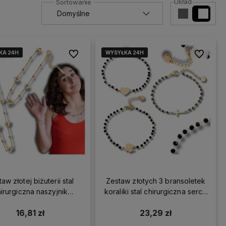
Układ
KA 24H
KA 24H
KA 24H
KA 24H
WYSYŁKA 24H
WYSYŁKA 24H
WYSYŁKA 24H
WYSYŁKA 24H
Do ulubionych
Do ulubio
aw złotej biżuterii stal
Zestaw złotych 3 bransoletek
irurgiczna naszyjnik
koraliki stal chirurgiczna serce
ansoletka kwiatuszki
krzyż koniczyna
16,81 zł
23,29 zł