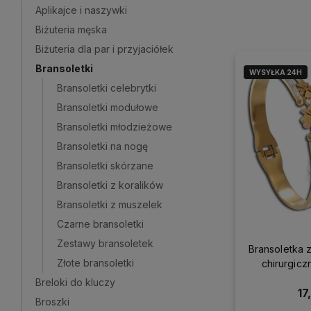
Aplikajce i naszywki
Biżuteria męska
Biżuteria dla par i przyjaciółek
Bransoletki
WYSYŁKA 24H
Bransoletki celebrytki
Bransoletki modułowe
Bransoletki młodzieżowe
Bransoletki na nogę
Bransoletki skórzane
Bransoletki z koralików
Bransoletki z muszelek
Czarne bransoletki
Zestawy bransoletek
Bransoletka z
Złote bransoletki
chirurgicz
Breloki do kluczy
17
Broszki