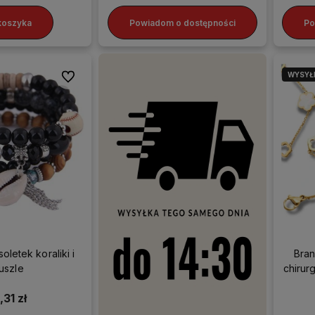
koszyka
Powiadom o dostępności
Po
WYSYŁ
Do ulubionych
oletek koraliki i
Bran
uszle
chirur
,31 zł