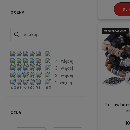
Do 
OCENA
WYSYŁKA 24H
WYSYŁKA 24H
WYSYŁKA 24H
4 i więcej
3 i więcej
2 i więcej
1 i więcej
Zestaw brans
m
CENA
10