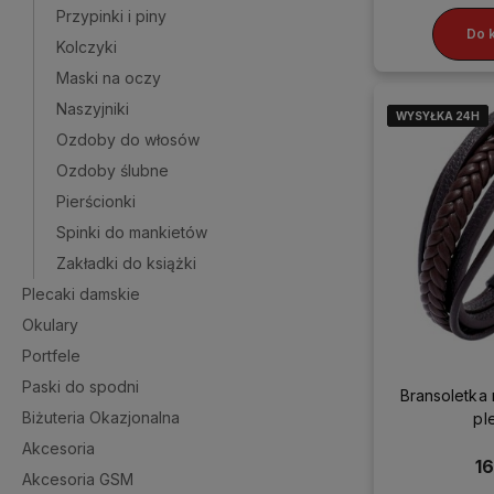
Przypinki i piny
Do 
Kolczyki
Maski na oczy
Naszyjniki
WYSYŁKA 24H
WYSYŁKA 24H
WYSYŁKA 24H
WYSYŁKA 24H
Ozdoby do włosów
Ozdoby ślubne
Pierścionki
Spinki do mankietów
Zakładki do książki
Plecaki damskie
Okulary
Portfele
Paski do spodni
Bransoletka
Biżuteria Okazjonalna
pl
Akcesoria
16
Akcesoria GSM