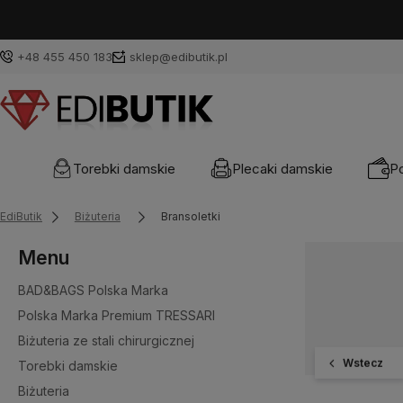
+48 455 450 183
sklep@edibutik.pl
Torebki damskie
Plecaki damskie
Po
EdiButik
Biżuteria
Bransoletki
Menu
BAD&BAGS Polska Marka
Polska Marka Premium TRESSARI
Biżuteria ze stali chirurgicznej
Wstecz
Torebki damskie
Biżuteria