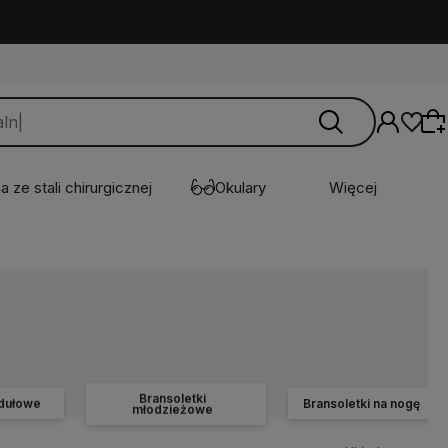
a ze stali chirurgicznej
Okulary
Więcej
Wybierz coś dla siebie z naszej aktualnej
oferty lub zaloguj się, aby przywrócić dodane
produkty do listy z poprzedniej sesji.
Bransoletki
odułowe
Bransoletki na nogę
młodzieżowe