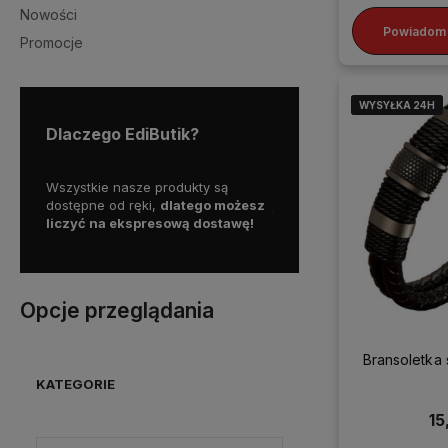
Nowości
Powiadom 
Promocje
WYSYŁKA 24H
WYSYŁKA 24H
WYSYŁKA 24H
WYSYŁKA 24H
Dlaczego EdiButik?
my więc
Wszystkie nasze produkty są
Skorzystaj z darmowej d
a
dostępne od ręki,
dlatego możesz
już od
150 zł!
liczyć na ekspresową dostawę!
Opcje przeglądania
Bransoletka
KATEGORIE
15