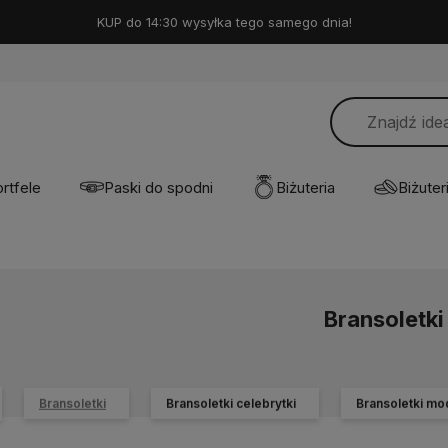
KUP do 14:30 wysyłka tego samego dnia!
rtfele
Paski do spodni
Biżuteria
Biżuteri
Bransoletki
Bransoletki
Bransoletki celebrytki
Bransoletki m