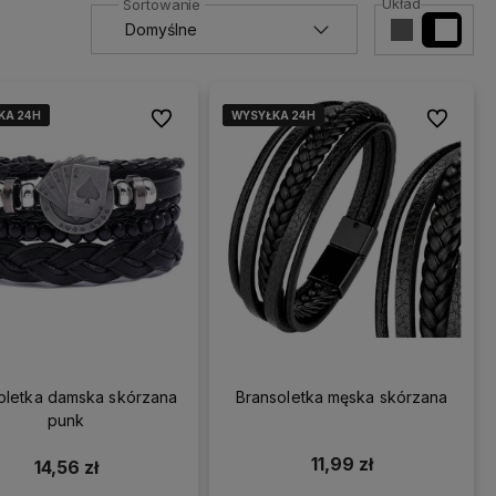
Układ
KA 24H
KA 24H
KA 24H
KA 24H
WYSYŁKA 24H
WYSYŁKA 24H
WYSYŁKA 24H
WYSYŁKA 24H
Do ulubionych
Do ulubio
oletka damska skórzana
Bransoletka męska skórzana
punk
11,99 zł
14,56 zł