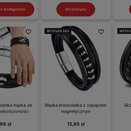
o dostępności
Do koszyka
WYSYŁKA 24H
WYSYŁ
WYSYŁ
WYSYŁ
WYSYŁ
Do ulubionych
Do ulubionych
oletka męska ze
Męska bransoletka z zapięciem
Skó
eskończoności
magnetycznym
,99 zł
13,65 zł