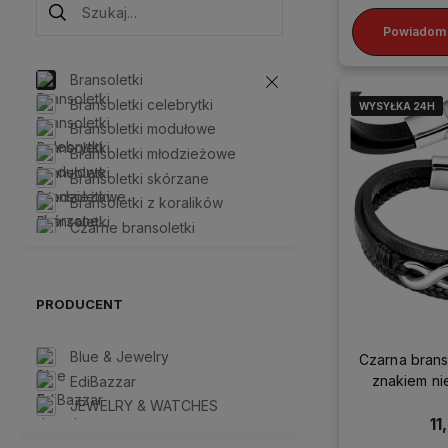
Powiadom 
Bransoletki
Bransoletki celebrytki
WYSYŁKA 24H
WYSYŁKA 24H
WYSYŁKA 24H
WYSYŁKA 24H
Bransoletki modułowe
Bransoletki młodzieżowe
Bransoletki skórzane
Bransoletki z koralików
Czarne bransoletki
Zestawy bransoletek
Złote bransoletki
PRODUCENT
Blue & Jewelry
Czarna brans
znakiem ni
EdiBazzar
JEWELRY & WATCHES
11