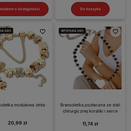
wiadom o dostępności
Do koszyka
KA 24H
WYSYŁKA 24H
Do ulubionych
Do ulubio
soletka modułowa złota
Bransoletka pozłacana ze stali
chirurgicznej koraliki i serce
20,99 zł
11,74 zł