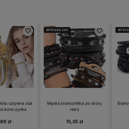
WYSYŁKA 24H
WYSYŁKA 24H
WYSYŁKA 24H
WYSYŁKA 24H
WYSYŁ
WYSYŁ
WYSYŁ
WYSYŁ
Do ulubionych
Do ulubionych
łota sztywna stal
Męska bransoletka ze skóry
Brans
na koniczynka
retro
,89 zł
15,35 zł