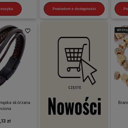
koszyka
Powiadom o dostępności
Po
WYSYŁ
Do ulubionych
 męska skórzana
Bran
eciona
,13 zł