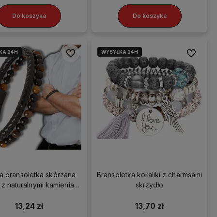
Do koszyka
Do koszyka
KA 24H
WYSYŁKA 24H
Do ulubionych
Do ulubio
a bransoletka skórzana
Bransoletka koraliki z charmsami
 z naturalnymi kamieniami
skrzydło
koraliki
13,24 zł
13,70 zł