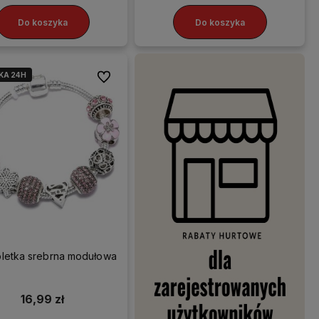
Do koszyka
Do koszyka
KA 24H
Do ulubionych
są
 możesz
stawę!
oletka srebrna modułowa
16,99 zł