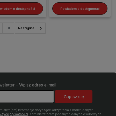
wiadom o dostępności
Powiadom o dostępności
8
wsletter - Wpisz adres e-mail
Zapisz się
umiałem(am) informacje dotyczące korzystania z moich danych
lityce prywatności
. Administratorem podanych danych osobowych