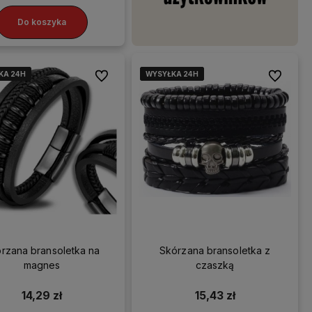
Do koszyka
KA 24H
KA 24H
KA 24H
KA 24H
WYSYŁKA 24H
WYSYŁKA 24H
WYSYŁKA 24H
WYSYŁKA 24H
Do ulubionych
Do ulubio
rzana bransoletka na
Skórzana bransoletka z
magnes
czaszką
14,29 zł
15,43 zł