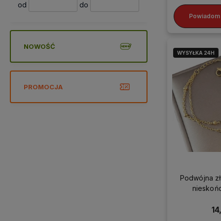
od
do
Powiadom 
NOWOŚĆ
WYSYŁKA 24H
PROMOCJA
Podwójna zł
nieskońc
chir
14