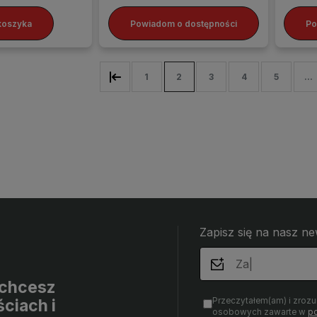
koszyka
Powiadom o dostępności
Po
1
2
3
4
5
...
Zapisz się na nasz ne
i chcesz
Przeczytałem(am) i zroz
ciach i
osobowych zawarte w
po