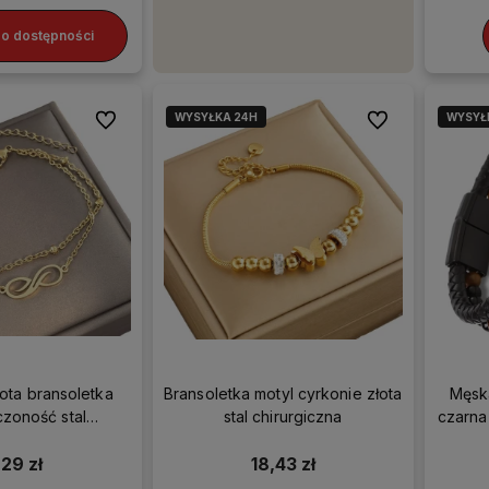
o dostępności
WYSYŁKA 24H
WYSYŁ
Do ulubionych
Do ulubionych
ota bransoletka
Bransoletka motyl cyrkonie złota
Męsk
zoność stal
stal chirurgiczna
czarna
urgiczna
,29 zł
18,43 zł