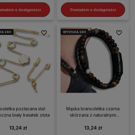
wiadom o dostępności
Powiadom o dostępności
KA 24H
WYSYŁKA 24H
Do ulubionych
Do ulubio
soletka pozłacana stal
Męska bransoletka czarna
giczna biały kwiatek złota
skórzana z naturalnymi
kamieniami koralikami
13,24 zł
13,24 zł