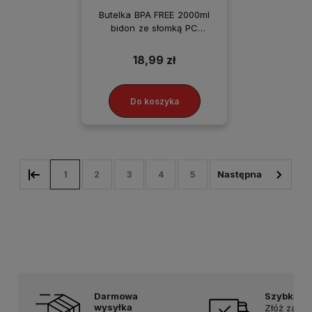
Butelka BPA FREE 2000ml
bidon ze słomką PC
TRESSARI na wodę napój
solidna
18,99 zł
Do koszyka
1
2
3
4
5
Darmowa
Szybka d
wysyłka
Złóż zamó