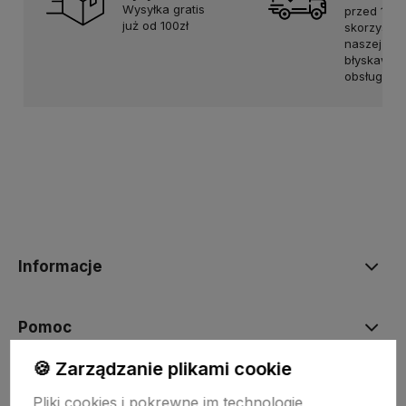
Wysyłka gratis
przed 14:30
już od 100zł
skorzystaj 
naszej
błyskawicz
obsługi!
Informacje
Pomoc
🍪 Zarządzanie plikami cookie
Moje konto
Pliki cookies i pokrewne im technologie