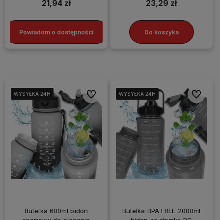
21,94 zł
23,29 zł
Powiadom o dostępności
Do koszyka
Do ulubionych
Do ulubi
WYSYŁKA 24H
WYSYŁKA 24H
WYSYŁKA 24H
WYSYŁKA 24H
WYSYŁKA 24H
WYSYŁKA 24H
WYSYŁKA 24H
WYSYŁKA 24H
Butelka 600ml bidon
Butelka BPA FREE 2000ml