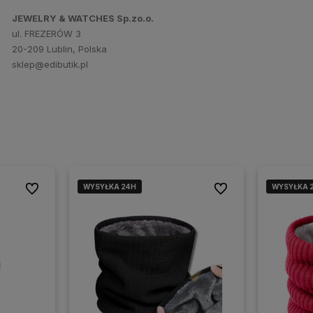
JEWELRY & WATCHES Sp.zo.o.
ul. FREZERÓW 3
20-209 Lublin, Polska
sklep@edibutik.pl
WYSYŁKA 24H
WYSYŁKA 24H
WYSYŁKA 
WYSYŁKA 
Do ulubionych
Do ulubionych