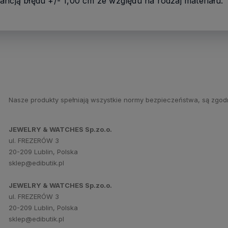
ancją błędu +/- 1,00 cm ze względu na rodzaj materiału.
Nasze produkty spełniają wszystkie normy bezpieczeństwa, są zgod
JEWELRY & WATCHES Sp.zo.o.
ul. FREZERÓW 3
20-209 Lublin, Polska
sklep@edibutik.pl
JEWELRY & WATCHES Sp.zo.o.
ul. FREZERÓW 3
20-209 Lublin, Polska
sklep@edibutik.pl