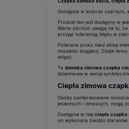
Czapka damska kocia, ciepła z
Dostępna w kolorze czarnym,
Produkt ten jest dostępny w je
Warto zwrócić uwagę na to, że 
przyjąć tolerancję błędu w zak
Polecana przez nasz sklep int
noszeniu ściągacz. Dzięki temu
wilgoć.
Ta
damska zimowa czapka ciep
dzianinowa w wersji syntetyczne
Ciepła zimowa czapk
Osoby zainteresowane nowoczes
jesiennych i zimowych, mogą z
Dostępna w niej
ciepła czapka
on wykonany bardzo starannie 