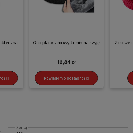
taktyczna
Ocieplany zimowy komin na szyję
Zimowy o
16,84 zł
ności
Powiadom o dostępności
Sortuj
wg
).