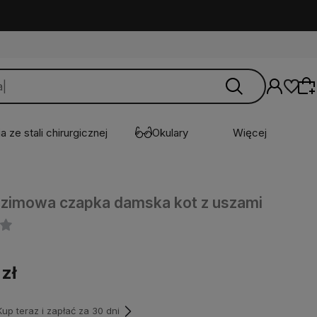
a ze stali chirurgicznej
Okulary
Więcej
Wybierz coś dla siebie z naszej aktualnej
 zimowa czapka damska kot z uszami
oferty lub zaloguj się, aby przywrócić dodane
produkty do listy z poprzedniej sesji.
 zł
p teraz i zapłać za 30 dni