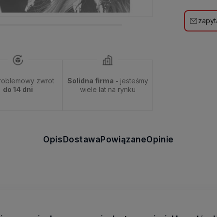
zapyt
roblemowy zwrot
Solidna firma -
jesteśmy
do 14 dni
wiele lat na rynku
Opis
Dostawa
Powiązane
Opinie