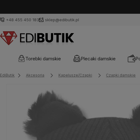
+48 455 450 183
sklep@edibutik.pl
Torebki damskie
Plecaki damskie
Po
EdiButik
Akcesoria
Kapelusze/Czapki
Czapki damskie