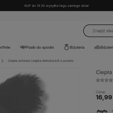
KUP do 14:30 wysyłka tego samego dnia!
rtfele
Paski do spodni
Biżuteria
Biżuteri
Ciepła zimowa czapka damska kot z uszami
Ciepła
Cena:
16,99
・Ku