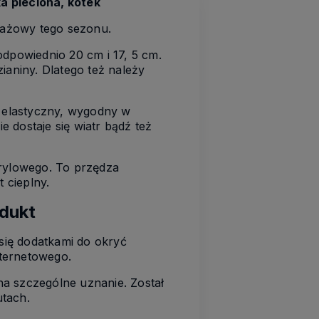
a pleciona, kotek
edażowy tego sezonu.
odpowiednio 20 cm i 17, 5 cm.
ianiny. Dlatego też należy
 elastyczny, wygodny w
 dostaje się wiatr bądź też
rylowego. To przędza
t cieplny.
dukt
się dodatkami do okryć
ternetowego.
na szczególne uznanie. Został
utach.