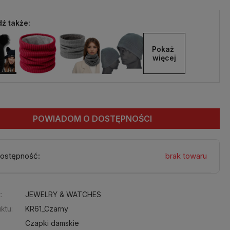
ź także:
Pokaż 
więcej
POWIADOM O DOSTĘPNOŚCI
ostępność:
brak towaru
:
JEWELRY & WATCHES
ktu:
KR61_Czarny
Czapki damskie