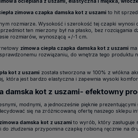
imowa ocieplana z uszami, elastyczna i miękka, włóczk
ciepła zimowa czapka damska kot z uszami
to hit sprz
dnym rozmiarze. Wysokość i szerokość tej czapki wynosi 
przedmiot ten mierzony był na płasko, bez rozciągania dz
resie rozmiarów, wynoszącą +/-1 cm.
ernetowy
zimowa ciepła czapka damska kot z uszami
ma
 sprawdzonemu rozwiązaniu, do wnętrza tego produktu nie
ła kot z uszami
została stworzona w 100% z włókna ak
j, która jest bardzo elastyczna i zapewnia wysoki komfor
a damska kot z uszami- efektowny pro
nymi, modnymi, a jednocześnie pięknie prezentującymi 
decydować się na zróżnicowaną ofertę naszego sklepu in
 zimowa damska kot z uszami
to wyrób, który zasługuje 
i do złudzenia przypomina czapkę robioną ręcznie na dr