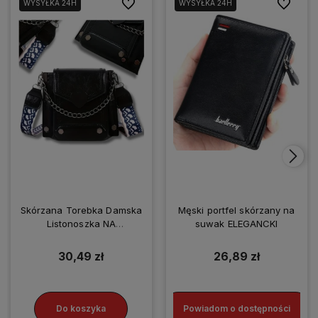
Do ulubionych
Do ulubio
WYSYŁKA 24H
WYSYŁKA 24H
Skórzana Torebka Damska
Męski portfel skórzany na
Listonoszka NA
suwak ELEGANCKI
SMARTFONA
30,49 zł
26,89 zł
Do koszyka
Powiadom o dostępności