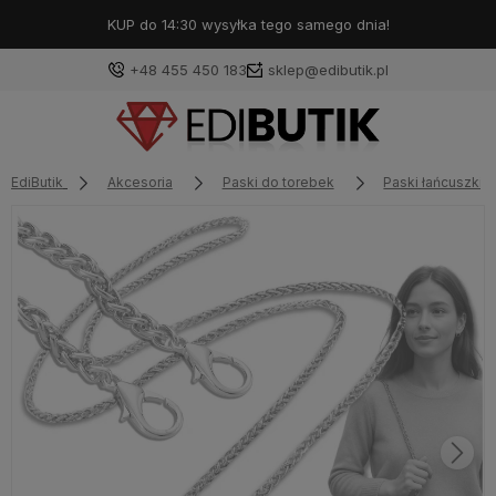
KUP do 14:30 wysyłka tego samego dnia!
+48 455 450 183
sklep@edibutik.pl
EdiButik
Akcesoria
Paski do torebek
Paski łańcuszki 