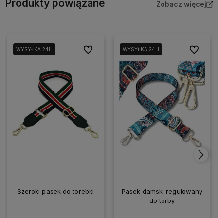
Produkty powiązane
Zobacz więcej
Do ulubionych
Do ulubio
WYSYŁKA 24H
WYSYŁKA 24H
Szeroki pasek do torebki
Pasek damski regulowany
do torby