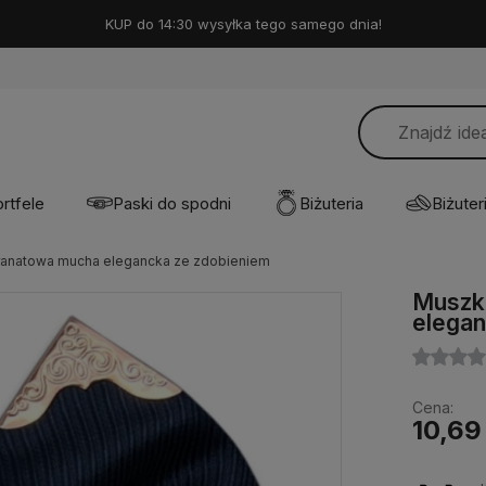
KUP do 14:30 wysyłka tego samego dnia!
rtfele
Paski do spodni
Biżuteria
Biżuteri
ranatowa mucha elegancka ze zdobieniem
Muszk
elegan
Cena:
10,69