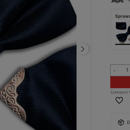
・Ku
Sprawd
-
Zyskujesz
D