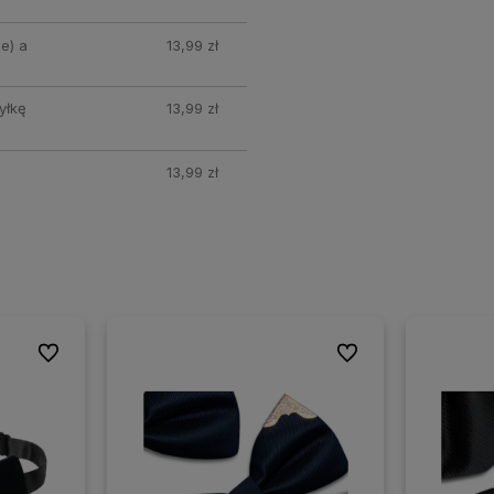
e) a
13,99 zł
yłkę
13,99 zł
13,99 zł
Do ulubionych
Do ulubionych
Do ulubionych
Do ulubionych