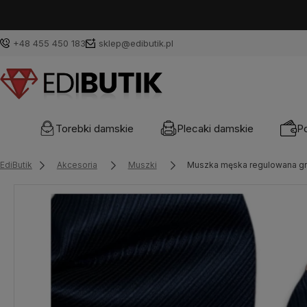
+48 455 450 183
sklep@edibutik.pl
Torebki damskie
Plecaki damskie
Po
EdiButik
Akcesoria
Muszki
Muszka męska regulowana g