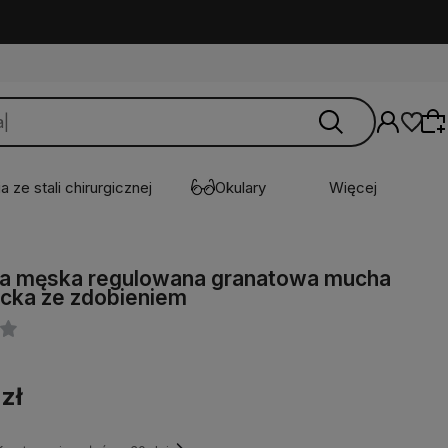
a ze stali chirurgicznej
Okulary
Więcej
a męska regulowana granatowa mucha
Wybierz coś dla siebie z naszej aktualnej
cka ze zdobieniem
oferty lub zaloguj się, aby przywrócić dodane
produkty do listy z poprzedniej sesji.
 zł