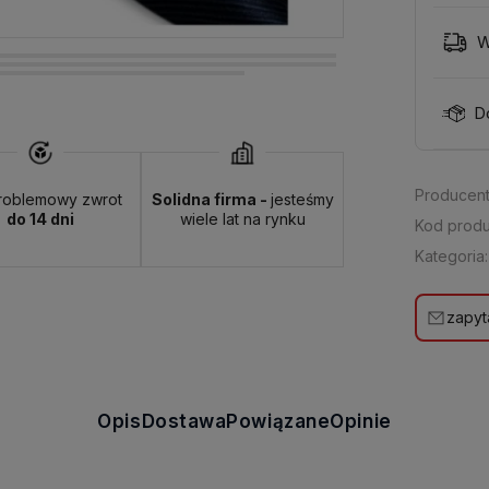
W
D
Producent
roblemowy zwrot
Solidna firma -
jesteśmy
do 14 dni
wiele lat na rynku
Kod produ
Kategoria:
zapyt
Opis
Dostawa
Powiązane
Opinie