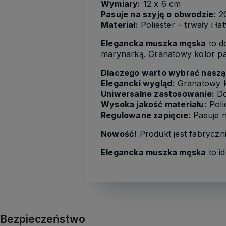
Wymiary:
12 x 6 cm
Pasuje na szyję o obwodzie:
2
Materiał:
Poliester – trwały i ł
Elegancka muszka męska
to d
marynarką. Granatowy kolor pasu
Dlaczego warto wybrać nasz
Elegancki wygląd:
Granatowy ko
Uniwersalne zastosowanie:
Do
Wysoka jakość materiału:
Poli
Regulowane zapięcie:
Pasuje n
Nowość!
Produkt jest fabryczn
Elegancka muszka męska
to i
Bezpieczeństwo