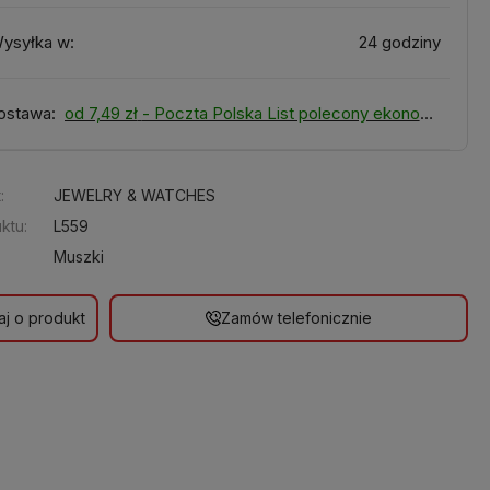
ysyłka w:
24 godziny
ostawa:
od 7,49 zł
- Poczta Polska List polecony ekonomiczny
:
JEWELRY & WATCHES
ktu:
L559
Muszki
aj o produkt
Zamów telefonicznie