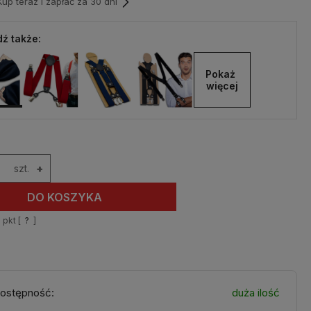
p teraz i zapłać za 30 dni
ź także:
Pokaż 
więcej
szt.
+
DO KOSZYKA
1
pkt [
?
]
ostępność:
duża ilość