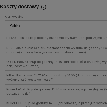
Koszty dostawy
Kraj wysyłki:
Cena nie zawiera ewentualnych
kosztów płatności
Poczta Polska List polecony ekonomiczny
(Sam transport zajmie 3/
DPD Pickup punkt odbioru/automat paczkowy
(Kup do godziny 14:3
robocze) a przesyłkę wyślemy dziś, dostawa 1 dzień)
ORLEN Paczka
(Kup do godziny 14:30 (dni robocze) a przesyłkę w
dziś, dostawa 1 dzień)
InPost Paczkomat 24/7
(Kup do godziny 14:30 (dni robocze) a prze
wyślemy dziś, dostawa 1 dzień)
Kurier InPost
(Kup do godziny 14:30 (dni robocze) a przesyłkę wyśl
dostawa 1 dzień)
Kurier DPD
(Kup do godziny 14:30 (dni robocze) a przesyłkę wyślem