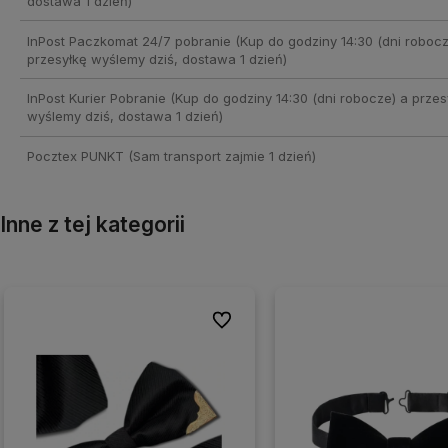
dostawa 1 dzień)
InPost Paczkomat 24/7 pobranie
(Kup do godziny 14:30 (dni robocz
przesyłkę wyślemy dziś, dostawa 1 dzień)
InPost Kurier Pobranie
(Kup do godziny 14:30 (dni robocze) a przes
wyślemy dziś, dostawa 1 dzień)
Pocztex PUNKT
(Sam transport zajmie 1 dzień)
Inne z tej kategorii
nych
nych
Do ulubionych
Do ulubionych