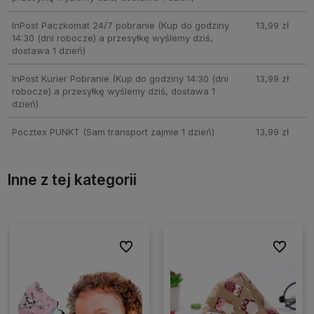
InPost Paczkomat 24/7 pobranie
(Kup do godziny
13,99 zł
14:30 (dni robocze) a przesyłkę wyślemy dziś,
dostawa 1 dzień)
InPost Kurier Pobranie
(Kup do godziny 14:30 (dni
13,99 zł
robocze) a przesyłkę wyślemy dziś, dostawa 1
dzień)
Pocztex PUNKT
(Sam transport zajmie 1 dzień)
13,99 zł
Inne z tej kategorii
ionych
ionych
Do ulubionych
Do ulubionych
Do ulubio
Do ulubio