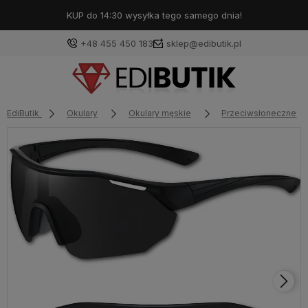
KUP do 14:30 wysyłka tego samego dnia!
+48 455 450 183
sklep@edibutik.pl
EdiButik
Okulary
Okulary męskie
Przeciwsłoneczne