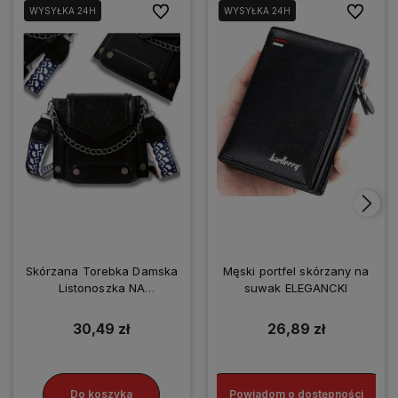
Do ulubionych
Do ulubio
WYSYŁKA 24H
WYSYŁKA 24H
Skórzana Torebka Damska
Męski portfel skórzany na
Listonoszka NA
suwak ELEGANCKI
SMARTFONA
30,49 zł
26,89 zł
Do koszyka
Powiadom o dostępności