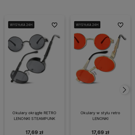
Do ulubionych
Do ulubi
WYSYŁKA 24H
WYSYŁKA 24H
WYSYŁKA 24H
WYSYŁKA 24H
WYSYŁKA 24H
WYSYŁKA 24H
Okulary okrągłe RETRO
Okulary w stylu retro
LENONKI STEAMPUNK
LENONKI
17,69 zł
17,69 zł