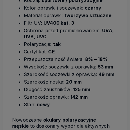
Rodzaj:
sportowe / polaryzacyjne
Kolor oprawki i soczewek:
czarny
Materiał oprawki:
tworzywo sztuczne
Filtr UV:
UV400 kat. 3
Ochrona przed promieniowaniem:
UVA,
UVB, UVC
Polaryzacja:
tak
Certyfikat:
CE
Przepuszczalność światła:
8% – 18%
Wysokość soczewki z oprawką:
53 mm
Szerokość soczewki z oprawką:
49 mm
Szerokość noska:
20 mm
Długość zauszników:
125 mm
Szerokość oprawki:
142 mm
Stan:
nowy
Nowoczesne
okulary polaryzacyjne
męskie
to doskonały wybór dla aktywnych