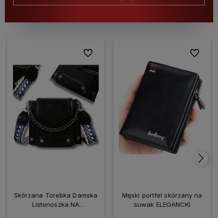
Do ulubionych
Do ulubio
Skórzana Torebka Damska
Męski portfel skórzany na
Listonoszka NA
suwak ELEGANCKI
SMARTFONA