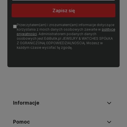
Zapisz się
Przeczytałem(am) i zrozumiałem(am) informacje dotyczące
korzystania z moich danych osobowych zawarte w
polityce
prywatności
. Administratorem podanych danych
osobowych jest EdiButik.pl JEWELRY & WATCHES SPÓŁKA
Z OGRANICZONĄ ODPOWIEDZIALNOŚCIĄ. Możesz w
każdym czasie wycofać tę zgodę.
Informacje
Pomoc