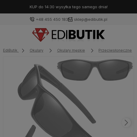
KUP do 14:30 wysyłka tego samego dnia!
+48 455 450 183
sklep@edibutik.pl
EdiButik
Okulary
Okulary męskie
Przeciwsłoneczne