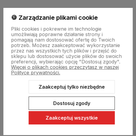
Moje konto
🍪 Zarządzanie plikami cookie
Pliki cookies i pokrewne im technologie
umożliwiają poprawne działanie strony i
Swiat Edibutik
pomagają nam dostosować ofertę do Twoich
potrzeb. Możesz zaakceptować wykorzystanie
przez nas wszystkich tych plików i przejść do
sklepu lub dostosować użycie plików do swoich
preferencji, wybierając opcję "Dostosuj zgody".
Więcej o plikach cookies przeczytasz w naszej
Polityce prywatności.
Zaakceptuj tylko niezbędne
Sklep internetowy Shoper Premium
Szablon Shoper Modern 3.0™
od GrowCommerce
Dostosuj zgody
Zaakceptuj wszystkie