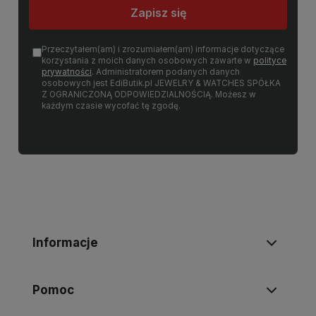
Zapisz się
Przeczytałem(am) i zrozumiałem(am) informacje dotyczące
korzystania z moich danych osobowych zawarte w
polityce
prywatności
. Administratorem podanych danych
osobowych jest EdiButik.pl JEWELRY & WATCHES SPÓŁKA
Z OGRANICZONĄ ODPOWIEDZIALNOŚCIĄ. Możesz w
każdym czasie wycofać tę zgodę.
Informacje
Pomoc