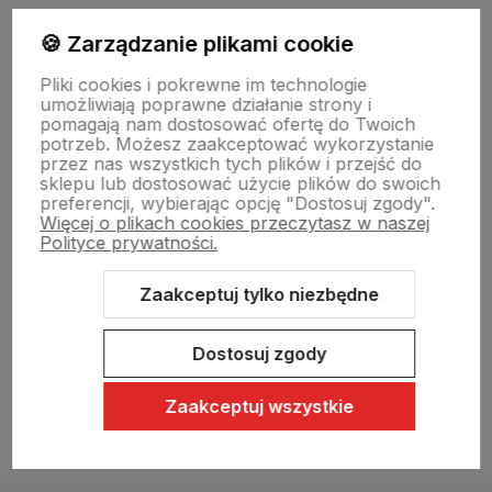
Moje konto
🍪 Zarządzanie plikami cookie
Pliki cookies i pokrewne im technologie
umożliwiają poprawne działanie strony i
Swiat Edibutik
pomagają nam dostosować ofertę do Twoich
potrzeb. Możesz zaakceptować wykorzystanie
przez nas wszystkich tych plików i przejść do
sklepu lub dostosować użycie plików do swoich
preferencji, wybierając opcję "Dostosuj zgody".
Więcej o plikach cookies przeczytasz w naszej
Polityce prywatności.
Zaakceptuj tylko niezbędne
Sklep internetowy Shoper Premium
Szablon Shoper Modern 3.0™
od GrowCommerce
Dostosuj zgody
Zaakceptuj wszystkie