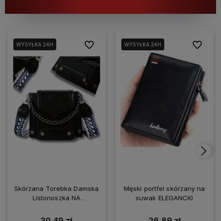
Do ulubionych
Do ulubio
WYSYŁKA 24H
WYSYŁKA 24H
Skórzana Torebka Damska
Męski portfel skórzany na
Listonoszka NA
suwak ELEGANCKI
SMARTFONA
30,49 zł
26,89 zł