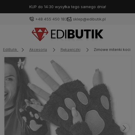
KUP do 14:30 wysyłka tego samego dnia!
+48 455 450 183
sklep@edibutik.pl
EdiButik
Akcesoria
Rękawiczki
Zimowe mitenki kocie 