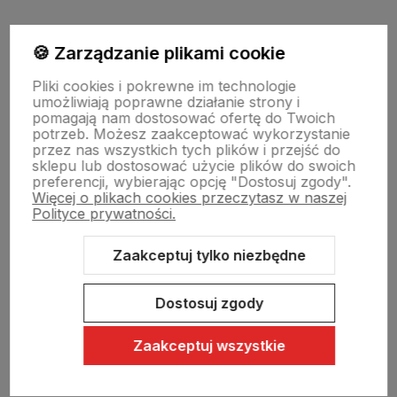
Moje konto
🍪 Zarządzanie plikami cookie
Pliki cookies i pokrewne im technologie
umożliwiają poprawne działanie strony i
Swiat Edibutik
pomagają nam dostosować ofertę do Twoich
potrzeb. Możesz zaakceptować wykorzystanie
przez nas wszystkich tych plików i przejść do
sklepu lub dostosować użycie plików do swoich
preferencji, wybierając opcję "Dostosuj zgody".
Więcej o plikach cookies przeczytasz w naszej
Polityce prywatności.
Zaakceptuj tylko niezbędne
Sklep internetowy Shoper Premium
Szablon Shoper Modern 3.0™
od GrowCommerce
Dostosuj zgody
Zaakceptuj wszystkie