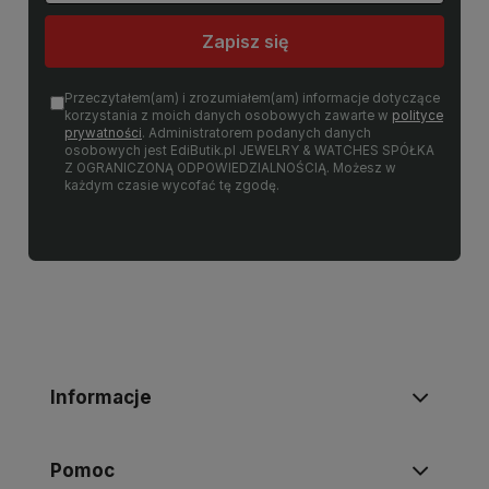
Zapisz się
Przeczytałem(am) i zrozumiałem(am) informacje dotyczące
korzystania z moich danych osobowych zawarte w
polityce
prywatności
. Administratorem podanych danych
osobowych jest EdiButik.pl JEWELRY & WATCHES SPÓŁKA
Z OGRANICZONĄ ODPOWIEDZIALNOŚCIĄ. Możesz w
każdym czasie wycofać tę zgodę.
Informacje
Pomoc