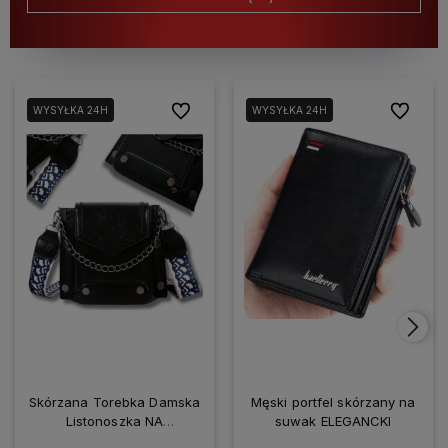
Do ulubionych
Do ulubio
WYSYŁKA 24H
WYSYŁKA 24H
Skórzana Torebka Damska
Męski portfel skórzany na
Listonoszka NA
suwak ELEGANCKI
SMARTFONA