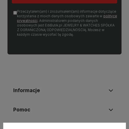
Przeczytałem(am) i zrozumiałem(am) informacje dotyczące
korzystania z moich danych osobowych zawarte w
polityce
prywatności
. Administratorem podanych danych
osobowych jest EdiButik.pl JEWELRY & WATCHES SPÓŁKA
Z OGRANICZONĄ ODPOWIEDZIALNOŚCIĄ. Możesz w
każdym czasie wycofać tę zgodę.
Informacje
Pomoc