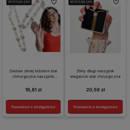
Do ulubionych
Do ulubi
WYSYŁKA 24H
WYSYŁKA 24H
WYSYŁKA 24H
WYSYŁKA 24H
WYSYŁKA 24H
WYSYŁKA 24H
Zestaw złotej biżuterii stal
Złoty długi naszyjnik
chirurgiczna naszyjnik
elegancki stal chirurgiczna
bransoletka kwiatuszki
16,81 zł
20,59 zł
Powiadom o dostępności
Powiadom o dostępności