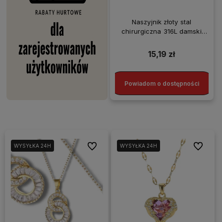
Naszyjnik złoty stal
chirurgiczna 316L damski
delikatne serce z cyrkoniami
15,19 zł
Powiadom o dostępności
Do ulubionych
Do ulubi
WYSYŁKA 24H
WYSYŁKA 24H