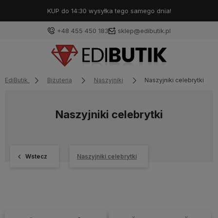
KUP do 14:30 wysyłka tego samego dnia!
+48 455 450 183
sklep@edibutik.pl
EdiButik
Biżuteria
Naszyjniki
Naszyjniki celebrytki
Naszyjniki celebrytki
Wstecz
Naszyjniki celebrytki