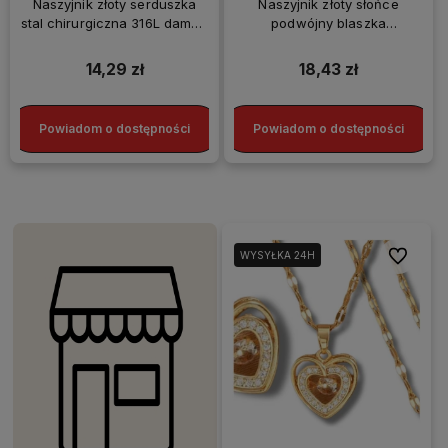
Naszyjnik złoty serduszka
Naszyjnik złoty słońce
stal chirurgiczna 316L damski
podwójny blaszka
pozłacany
chirurgiczna stal
14,29 zł
18,43 zł
Powiadom o dostępności
Powiadom o dostępności
Do ulubio
WYSYŁKA 24H