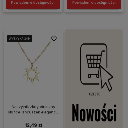
Powiadom o dostępności
Powiadom o dostępności
Do ulubionych
WYSYŁKA 24H
WYSYŁKA 24H
WYSYŁKA 24H
WYSYŁKA 24H
WYSYŁKA 24H
WYSYŁKA 24H
Naszyjnik złoty etniczny
słońce łańcuszek elegancki
stal chirurgiczna
12,49 zł