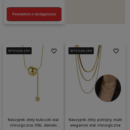
Powiadom o dostępności
Do ulubionych
Do ulubi
WYSYŁKA 24H
WYSYŁKA 24H
WYSYŁKA 24H
WYSYŁKA 24H
WYSYŁKA 24H
WYSYŁKA 24H
WYSYŁKA 24H
WYSYŁKA 24H
WYSYŁKA 24H
WYSYŁKA 24H
WYSYŁKA 24H
Naszyjnik złoty kuleczki stal
Naszyjnik złoty potrójny multi
chirurgiczna 316L damski
elegancki stal chirurgiczna